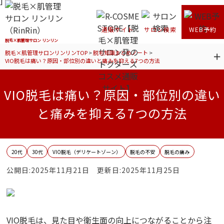
] }
通販サイト
サロン検索
WEB予約
脱毛×肌管理サロン リンリン
脱毛×肌管理サロンリンリンTOP
>
脱毛知識まとめノート
>
VIO脱毛は痛い？原因・部位別の違いと痛みを抑える7つの方法
VIO脱毛は痛い？原因・部位別の違い
と痛みを抑える7つの方法
20代
30代
VIO脱毛（デリケートゾーン）
脱毛の不安
脱毛の痛み
公開日:2025年11月21日 更新日:2025年11月25日
VIO脱毛は、見た目や衛生面の向上につながることから注