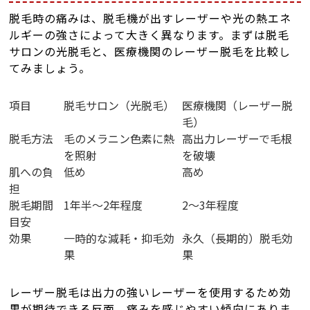
脱毛時の痛みは、脱毛機が出すレーザーや光の熱エネ
ルギーの強さによって大きく異なります。まずは脱毛
サロンの光脱毛と、医療機関のレーザー脱毛を比較し
てみましょう。
項目
脱毛サロン（光脱毛）
医療機関（レーザー脱
毛）
脱毛方法
毛のメラニン色素に熱
高出力レーザーで毛根
を照射
を破壊
肌への負
低め
高め
担
脱毛期間
1年半～2年程度
2～3年程度
目安
効果
一時的な減耗・抑毛効
永久（長期的）脱毛効
果
果
レーザー脱毛は出力の強いレーザーを使用するため効
果が期待できる反面、痛みを感じやすい傾向にありま