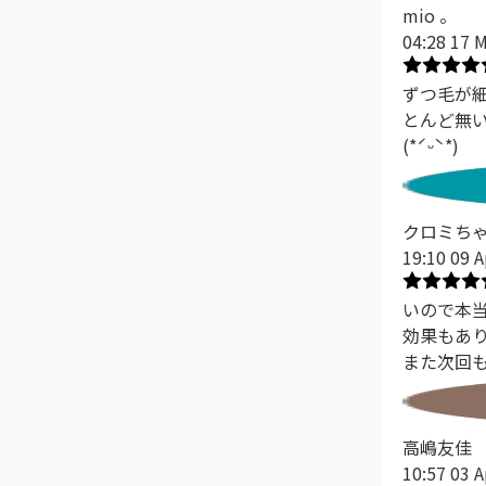
mio 。
04:28 17 
ずつ毛が
とんど無
(*ˊᵕˋ*)
クロミち
19:10 09 A
いので本当
効果もあ
また次回
高嶋友佳
10:57 03 A