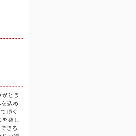
りがとう
心を込め
して頂く
のを楽し
もできる
よりお待