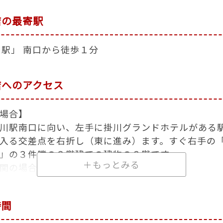
店の最寄駅
川駅」 南口から徒歩１分
店へのアクセス
場合】
川駅南口に向い、左手に掛川グランドホテルがある
入る交差点を右折し（東に進み）ます。すぐ右手の
」の３件隣の３階建ての建物の２階です。
＋もっとみる
関の場合】
場合 … 掛川駅下車、南口徒歩１分。南口から「ト
の前の交差点を南に渡り、そのまま東に直進し「日
時間
３件隣の３階建ての建物の２階です。