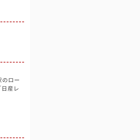
駅のロー
「日産レ
ヨタレンタ
産レンタ