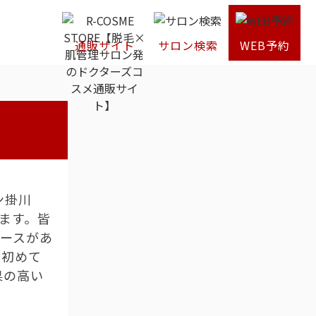
通販サイト
サロン検索
WEB予約
ン掛川
ます。皆
コースがあ
。初めて
果の高い
。