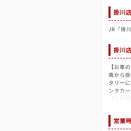
掛川
JR「掛
掛川
【お車の
南から掛
タリーに
ンタカー
【公共機
◆電車の
リース」
営業
カー」の