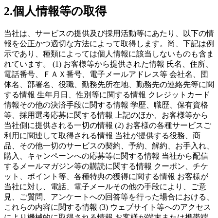
2.個人情報等の取得
当社は、サービスの提供及び採用活動等にあたり、以下の情
報を公正かつ適切な方法によって取得します。尚、下記は例
示であり、種類によっては個人情報に該当しないものも含ま
れています。 (1) お客様等から提供された情報 氏名、住所、
電話番号、ＦＡＸ番号、電子メールアドレス等 会社名、団
体名、部署名、役職、勤務先所在地、勤務先の連絡先等に関
する情報 生年月日、性別等に関する情報 クレジットカード
情報その他の決済手段に関する情報 学歴、職歴、保有資格
等、採用選考応募に関する情報 上記のほか、お客様等から
当社側に提供される一切の情報 (2) お客様の各種サービスご
利用に関連して取得される情報 当社が提供する役務、商
品、その他一切のサービスの契約、予約、解約、お手入れ、
購入、キャンペーンへの応募等に関する情報 当社から配信
するメールマガジン等の購読に関する情報 クーポン、チケ
ット、ポイント等、各種特典の獲得に関する情報 お客様が
当社に対し、電話、電子メールその他の手段により、ご意
見、ご質問、アンケートへの回答等を行った場合における、
これらの内容に関する情報 (3) ウェブサイト等へのアクセス
により機械的に取得される情報 お客様が端末または携帯端