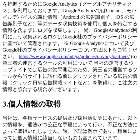
を把握するためにGoogle Analytics（グーグルアナリティク
ス）を利用しております。GoogleAnalyticsではCookie 、モバ
イルデバイスの識別情報（Android の広告識別子、iOS の広
告識別子など）等のデータ収集技術を使用し個人を特定する
情報を含まずにログを収集します。 尚、GoogleAnalyticsの利
用により収集されるログはGoogle社のプライバシーポリシー
に基づいて管理されます。
※ Google Analyticsについて及び
Google社のプライバシーポリシーについては以下をご覧くだ
さい。
https://www.google.com/intl/ja/policies/privacy/partners/
(6)
第三者の運営するツールの利用について 当社の運営するウ
ェブサイトでは広告の効果測定のため、第三者の運営するツ
ールから当サイトに訪れる前にクリックされている広告の情
報（クリック日や広告掲載サイトなど）を取得し、ご注文の
情報と照合する場合がございます。
3.個人情報の取得
当社は、各種サービスの提供及び採用活動等にあたり、以下
の情報を、適法かつ公正な手段によって行い、不正な方法に
よって取得いたしません。尚、下記は例示であり、種類によ
っては個人情報に該当しないものも含まれています。