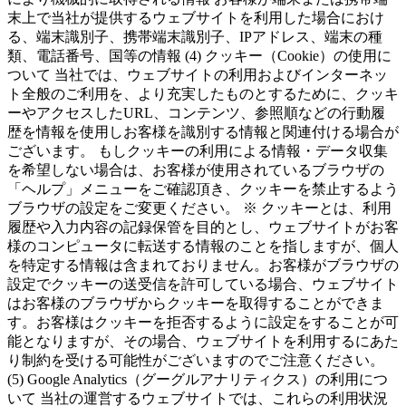
末上で当社が提供するウェブサイトを利用した場合におけ
る、端末識別子、携帯端末識別子、IPアドレス、端末の種
類、電話番号、国等の情報 (4) クッキー（Cookie）の使用に
ついて 当社では、ウェブサイトの利用およびインターネッ
ト全般のご利用を、より充実したものとするために、クッキ
ーやアクセスしたURL、コンテンツ、参照順などの行動履
歴を情報を使用しお客様を識別する情報と関連付ける場合が
ございます。 もしクッキーの利用による情報・データ収集
を希望しない場合は、お客様が使用されているブラウザの
「ヘルプ」メニューをご確認頂き、クッキーを禁止するよう
ブラウザの設定をご変更ください。
※ クッキーとは、利用
履歴や入力内容の記録保管を目的とし、ウェブサイトがお客
様のコンピュータに転送する情報のことを指しますが、個人
を特定する情報は含まれておりません。お客様がブラウザの
設定でクッキーの送受信を許可している場合、ウェブサイト
はお客様のブラウザからクッキーを取得することができま
す。お客様はクッキーを拒否するように設定をすることが可
能となりますが、その場合、ウェブサイトを利用するにあた
り制約を受ける可能性がございますのでご注意ください。
(5) Google Analytics（グーグルアナリティクス）の利用につ
いて 当社の運営するウェブサイトでは、これらの利用状況