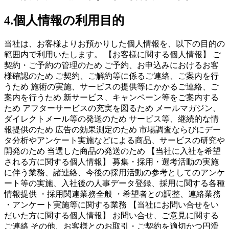
4.個人情報の利用目的
当社は、お客様よりお預かりした個人情報を、以下の目的の
範囲内で利用いたします。 【お客様に関する個人情報】 ご
契約・ご予約の管理のため ご予約、お申込みにおけるお客
様確認のため ご契約、ご解約等に係るご連絡、ご案内を行
うため 施術の実施、サービスの提供等にかかるご連絡、ご
案内を行うため 新サービス、キャンペーン等をご案内する
ため アフターサービスの充実を図るため メールマガジン、
ダイレクトメール等の発送のため サービス等、継続的な情
報提供のため 広告の効果測定のため 市場調査ならびにデー
タ分析やアンケート実施などによる商品、サービスの研究や
開発のため 当選した商品の発送のため 【当社に入社を希望
される方に関する個人情報】 募集・採用・選考活動の実施
に伴う業務、諸連絡、今後の採用活動の参考としてのアンケ
ート等の実施、入社後の人事データ登録、採用に関する各種
情報提供 ・採用関連業務全般 ・希望者との調整、連絡業務
・アンケート実施等に関する業務 【当社にお問い合せをい
だいた方に関する個人情報】 お問い合せ、ご意見に関する
ご連絡 その他、お客様とのお取引・ご契約を適切かつ円滑