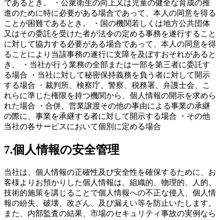
であるとき。 ・公衆衛生の向上又は児童の健全な育成の推
進のために特に必要がある場合であって、本人の同意を得る
ことが困難であるとき。 ・国の機関若しくは地方公共団体
又はその委託を受けた者が法令の定める事務を遂行すること
に対して協力する必要がある場合であって、本人の同意を得
ることにより当該事務の遂行に支障を及ぼすおそれがあると
き。 ・当社が行う業務の全部または一部を第三者に委託す
る場合 ・当社に対して秘密保持義務を負う者に対して開示
する場合 ・裁判所、検察庁、警察、税務署、弁護士会、こ
れらに準じた権限を持つ機関から、個人情報の開示を求めら
れた場合 ・合併、営業譲渡その他の事由による事業の承継
の際に、事業を承継する者に対して開示する場合 ・その他
当社の各サービスにおいて個別に定める場合
7.個人情報の安全管理
当社は、個人情報の正確性及び安全性を確保するために、お
客様よりお預かりした個人情報は、組織的、物理的、人的、
技術的施策を講じることで個人情報への不正な侵入、個人情
報の紛失、破壊、改ざん、及び漏えい等を防止いたします。
また、内部監査の結果、市場のセキュリティ事故の実例なら