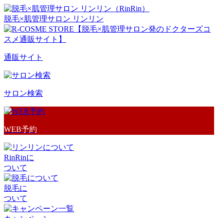
脱毛×肌管理サロン リンリン
通販サイト
サロン検索
WEB予約
RinRinに
ついて
脱毛に
ついて