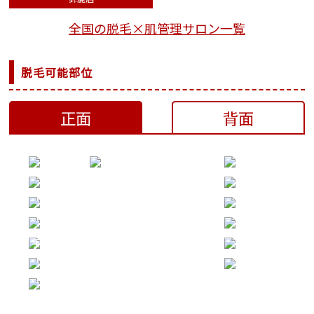
全国の脱毛×肌管理サロン一覧
脱毛可能部位
正面
背面
顔上
両ワキ
顔下
胸まわり
両ひじ上
お腹まわり
360°
両ひじ下
Vライン
360°
手の甲と指
Iライン
両ひざ上
足の甲と指
360°
両ひざ下
360°