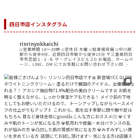
四日市店インスタグラム
rinrinyokkaichi
◽︎営業時間 10～20時
◽︎定休日 木曜
◽︎駐車場完備
◽︎中川原
駅から徒歩9分、近鉄四日市駅から徒歩15分
〒三重県四日
市市芝田１-１-６ ザ・グレイスビル２D
お電話、ホームペ
ージ、LINE、DM
にてお気軽にお問い合わせ下さい💌 ̖́-‬