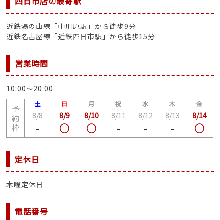
四日市店の最寄駅
近鉄湯の山線「中川原駅」から徒歩9分
近鉄名古屋線「近鉄四日市駅」から徒歩15分
営業時間
10:00〜20:00
土
日
月
祝
水
木
金
予
8/8
8/9
8/10
8/11
8/12
8/13
8/14
約
-
○
○
-
-
-
○
枠
定休日
木曜定休日
電話番号