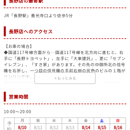
長野店の最寄駅
JR「長野駅」善光寺口より徒歩5分
長野店へのアクセス
【お車の場合】
◆国道117号線方面から…国道117号線を北方向に進むと、右
手に「長野トヨペット」、左手に「大東建託」、更に「セブン
イレブン」、「すき家」があります。その先の中御所北の信号
機を右折し、一つ目の信号機の手前右側の灰色のビルの１階が
リンリンです。
＋もっとみる
◆長野駅方面からお越しの方は「公共交通機関をご利用の場
合」をご参考下さい。
【公共機関の場合】
営業時間
◆電車の場合 … 長野駅西口(善光寺口)を出て左側にあるホテ
ルメトロポリタン長野の前の長野大通りを道なりに左に進み、
10:00〜20:00
2つ目の信号機がある交差点を過ぎた先の長野MKビルという灰
色のビル(八十二文化財団の向かい)の1階がリンリンです。
月
祝
水
木
金
土
日
予
8/10
8/11
8/12
8/13
8/14
8/15
8/16
約