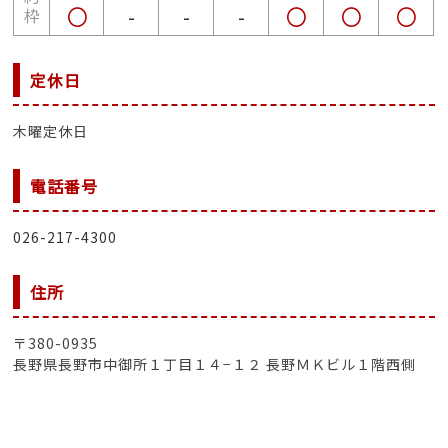
○
-
-
-
○
○
○
枠
定休日
木曜定休日
電話番号
026-217-4300
住所
〒380-0935
長野県長野市中御所１丁目１４−１２ 長野ＭＫビル１階西側