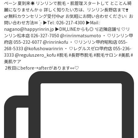
⁡ 2枚目にbefore→afterがあります👀♡