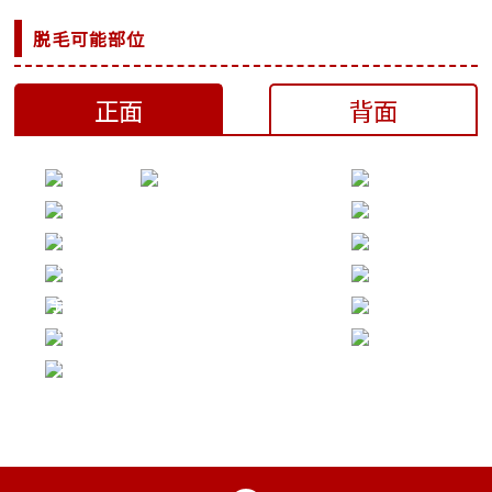
脱毛可能部位
正面
背面
顔上
両ワキ
顔下
胸まわり
両ひじ上
お腹まわり
360°
両ひじ下
Vライン
360°
手の甲と指
Iライン
両ひざ上
足の甲と指
360°
両ひざ下
360°