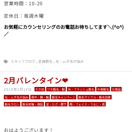
営業時間：10-20
定休日：毎週木曜
お気軽にカウンセリングのお電話お待ちしてます＼(^o^)
／
スタッフブログ
,
全身脱毛
,
毛・ムダ毛の悩み
2月バレンタイン❤
2018年2月10日
その他
ワキ脱毛・脇
光・フラッシュ脱毛
全身脱毛
化粧品
毛・ムダ毛の悩み
背中・腕・胸
脱毛キャンペーン
脱毛サイクル・脱毛効果
脱毛サロン
脱毛体験・相談
足・ひざ・膝下
顔・フェイス・うなじ・首
おはようございます！