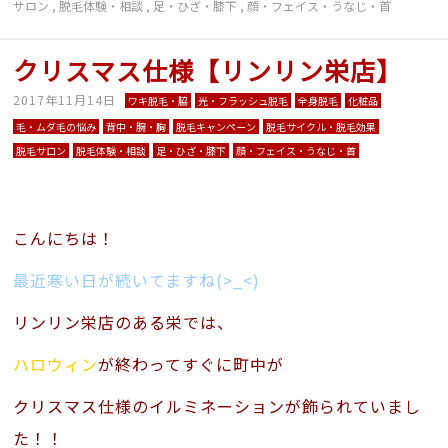
サロン
,
脱毛体験・相談
,
足・ひざ・膝下
,
顔・フェイス・うなじ・首
クリスマス仕様【リンリン栄店】
2017年11月14日
ワキ脱毛・脇
光・フラッシュ脱毛
全身脱毛
化粧品
毛・ムダ毛の悩み
背中・腕・胸
脱毛キャンペーン
脱毛サイクル・脱毛効果
脱毛サロン
脱毛体験・相談
足・ひざ・膝下
顔・フェイス・うなじ・首
こんにちは！
最近寒い日が続いてますね(>_<)
リンリン栄店のある栄では、
ハロウィン
が終わってすぐに町中が
クリスマス仕様のイルミネーションが飾られていまし
た！！