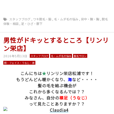
スタッフブログ
,
ワキ脱毛・脇
,
毛・ムダ毛の悩み
,
背中・腕・胸
,
脱毛
体験・相談
,
足・ひざ・膝下
男性がドキッとするところ【リンリ
ン栄店】
2016年5月13日
スタッフブログ
毛・ムダ毛の悩み
脱毛サロン
顔・フェイス・うなじ・首
こんにちは
★
リンリン栄店松浦です！
もうどんどん暖かくなり、
海
など・・・・
髪の毛を結ぶ機会が
これから多くなるんでは？？
みなさん、自分の
襟足（うなじ）
って見たことありますか？？