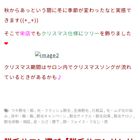
秋からあっという間に冬に季節が変わったなと実感で
きます((+_+))
そこで
栄店
でも
クリスマス仕様
に
ツリー
を飾りました
❤
クリスマス期間はサロン内でクリスマスソングが流れ
ているときがあるかも
♪
ワキ脱毛・脇
,
光・フラッシュ脱毛
,
全身脱毛
,
化粧品
,
毛・ムダ毛の悩
み
,
背中・腕・胸
,
脱毛キャンペーン
,
脱毛サイクル・脱毛効果
,
脱毛サロン
,
脱毛体験・相談
,
足・ひざ・膝下
,
顔・フェイス・うなじ・首