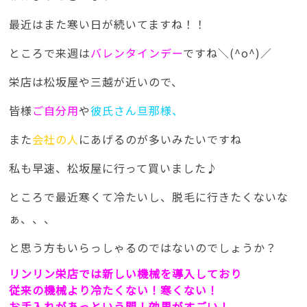
最近はまた寒い日が続いてますね！！
ところで来週は
バレンタインデー
ですね＼(^o^)／
栄店は松坂屋や三越が近いので、
皆様
ご自分用
や
彼氏さん旦那様、
また
会社の人
にあげるのが多いみたいですね
私も早速、松坂屋に行って買いました♪
ところで最近寒くて冷たいし、脱毛に行きたくないな
ぁ、、、
と思う方もいらっしゃるのではないのでしょうか？
リンリン栄店では新しい機械を導入しており
従来の機械より冷たくない！寒くない！
お手入れがあっという間！効果がすごい！