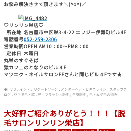
お悩み解決させて頂きます＼(^o^)／
♡リンリン栄店♡
所在地
名古屋市中区栄3-4-22 エフジー伊勢町ビル4F
電話番号
052-259-2306
営業時間
OPEN AM10：00～PM8：00
定休日
木曜日
丸栄のすぐそば
猿カフェのとなりのビル４F
マツエク・ネイルサロンEFさんと同じビル４Fです★
VIOライン・デリケートゾーン
,
アンダーヘア・ビキニライン
,
スタッフブ
ログ
,
ワキ脱毛・脇
,
光・フラッシュ脱毛
,
全身脱毛
,
毛・ムダ毛の悩み
大好評ご紹介ありがとう！！！【脱
毛サロンリンリン栄店】