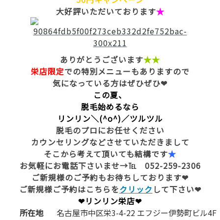
大好評いただいております
★
ありがとうございます
★★
栄店限定
での特別メニューもありますので
気になっている方はぜひぜひ❤
この夏、
脱毛始めるなら
リンリン＼(^o^)／ツルツル
脱毛のプロにお任せください
カウンセリングなどさせていただきまして
そこから考えて頂いても結構です
★
お気軽にお電話下さいませ→℡ 052-259-2306
ご新規様のご予約もお待ちしております❤
ご新規様ご予約はこちらを
ク
リック
して下さい❤
❤リンリン栄店❤
所在地
名古屋市中区栄3-4-22 エフジー伊勢町ビル4F