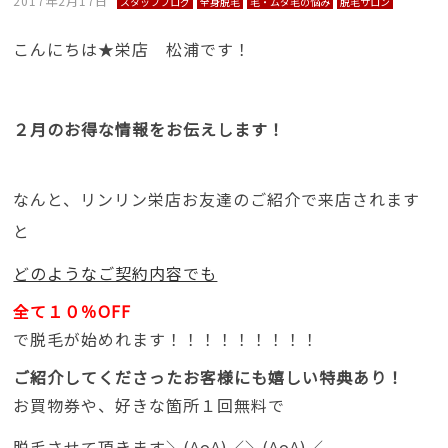
2017年2月17日
スタッフブログ
全身脱毛
毛・ムダ毛の悩み
脱毛サロン
こんにちは★栄店 松浦です！
２月のお得な情報をお伝えします！
なんと、リンリン栄店お友達のご紹介で来店されます
と
どのようなご契約内容でも
全て１０％OFF
で脱毛が始めれます！！！！！！！！！
ご紹介してくださったお客様にも嬉しい特典あり！
お買物券や、好きな箇所１回無料で
脱毛させて頂きます＼(^o^)／＼(^o^)／