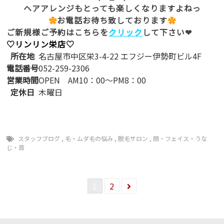
ヘアアレンジもとっても楽しくなりますよねっ
✿
お電話お待ち致しております
✿
ご新規様ご予約はこちらを
クリック
して下さい❤
♡リンリン栄店♡
所在地
名古屋市中区栄3-4-22 エフジー伊勢町ビル4F
電話番号
052-259-2306
営業時間
OPEN AM10：00～PM8：00
定休日
木曜日
スタッフブログ
,
毛・ムダ毛の悩み
,
脱毛サロン
,
顔・フェイス・うな
じ・首
1
2