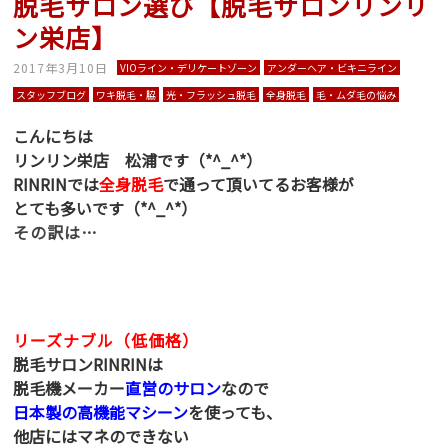
脱毛サロン選び【脱毛サロンリンリ
ン栄店】
2017年3月10日
VIOライン・デリケートゾーン
アンダーヘア・ビキニライン
スタッフブログ
ワキ脱毛・脇
光・フラッシュ脱毛
全身脱毛
毛・ムダ毛の悩み
こんにちは
リンリン栄店 松浦です（*^_^*）
RINRINでは
全身脱毛
で通って頂いてるお客様が
とても多いです（*^_^*）
その訳は…
リーズナブル（低価格）
脱毛サロンRINRINは
脱毛機メーカー
直営のサロン
なので
日本製の高機能マシーン
を使っても、
他店にはマネのできない