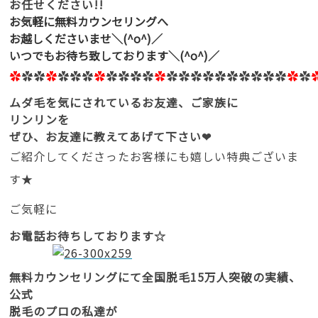
お任せください!!
お気軽に無料カウンセリングへ
お越しくださいませ＼(^o^)／
いつでもお待ち致しております＼(^o^)／
✿
✿✿
✿
✿✿✿
✿
✿✿✿✿
✿
✿✿✿✿✿✿✿✿✿✿
✿
✿
ムダ毛を気にされているお友達、ご家族に
リンリンを
ぜひ、お友達に教えてあげて下さい❤
ご紹介してくださったお客様にも嬉しい特典ございま
す★
ご気軽に
お電話お待ちしております☆
無料カウンセリングにて全国脱毛15万人突破の実績、
公式
脱毛のプロの私達が