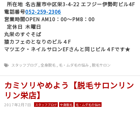
所在地
名古屋市中区栄3-4-22 エフジー伊勢町ビル4F
電話番号
052-259-2306
営業時間
OPEN AM10：00～PM8：00
定休日
木曜日
丸栄のすぐそば
猿カフェのとなりのビル４F
マツエク・ネイルサロンEFさんと同じビル４Fです★
スタッフブログ
,
全身脱毛
,
毛・ムダ毛の悩み
,
脱毛サロン
カミソリやめよう【脱毛サロンリン
リン栄店】
2017年2月7日
スタッフブログ
全身脱毛
毛・ムダ毛の悩み