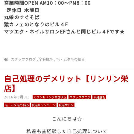
営業時間
OPEN AM10：00～PM8：00
定休日
木曜日
丸栄のすぐそば
猿カフェのとなりのビル４F
マツエク・ネイルサロンEFさんと同じビル４Fです★
スタッフブログ
,
全身脱毛
,
毛・ムダ毛の悩み
自己処理のデメリット【リンリン栄
店】
2016年9月3日
カウンセリング空き状況
スタッフブログ
全身脱毛
毛・ムダ毛の悩み
脱毛キャンペーン
脱毛サロン
こんにちは☆
私達も昔経験した自己処理について