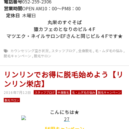
電話番号
052-259-2306
営業時間
OPEN AM10：00～PM8：00
定休日
木曜日
丸栄のすぐそば
猿カフェのとなりのビル４F
マツエク・ネイルサロンEFさんと同じビル４Fです★
カウンセリング空き状況
,
スタッフブログ
,
全身脱毛
,
毛・ムダ毛の悩み
,
脱毛キャンペーン
,
脱毛サロン
リンリンでお得に脱毛始めよう【リ
ンリン栄店】
2016年7月12日
スタッフブログ
全身脱毛
毛・ムダ毛の悩み
脱毛キャンペーン
脱毛サロン
こんにちは★
56円キャンペーン