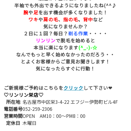
半袖でも外出できるようになりましたね(^^♪
腕
や
足
を出す機会が多くなりました！
ワキ
や
肩の毛
、
指の毛
、
背中
など
気になりませんか？
２日に１回？毎日？
剃る作業
・・・・
リンリン
で脱毛を始めると
本当に楽になります
(^_-)-☆
なんでもっと早く始めなかったのだろう・・
とよくお客様からご意見お聞きします！
気になったらすぐに行動！
ご新規様ご予約はこちらを
クリック
して下さい❤
♡リンリン栄店♡
所在地
名古屋市中区栄3-4-22 エフジー伊勢町ビル4F
電話番号
052-259-2306
営業時間
OPEN AM10：00～PM8：00
定休日
木曜日