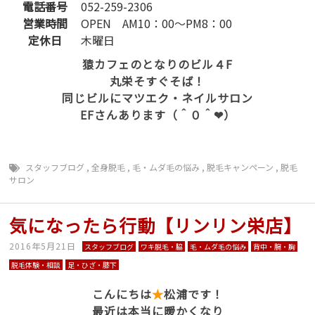
電話番号
052-259-2306
営業時間
OPEN AM10：00～PM8：00
定休日
木曜日
猿カフェのとなりのビル４F
丸栄そすぐそば！
同じビルにマツエク・ネイルサロン
EFさんあります（＾０＾❤）
スタッフブログ
,
全身脱毛
,
毛・ムダ毛の悩み
,
脱毛キャンペーン
,
脱毛
サロン
気になったら行動【リンリン栄店】
2016年5月21日
スタッフブログ
ワキ脱毛・脇
毛・ムダ毛の悩み
背中・腕・胸
脱毛体験・相談
足・ひざ・膝下
こんにちは
★
松浦です！
最近は本当に暖かくなり