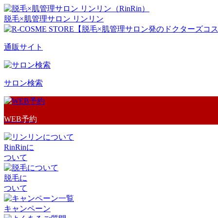
脱毛×肌管理サロン リンリン
通販サイト
サロン検索
WEB予約
RinRinに
ついて
脱毛に
ついて
キャンペーン