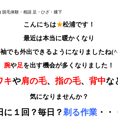
胸
脱毛体験・相談
足・ひざ・膝下
こんにちは
★
松浦です！
最近は本当に暖かくなり
袖でも外出できるようになりましたね(^
腕
や
足
を出す機会が多くなりました！
ワキ
や
肩の毛
、
指の毛
、
背中
な
気になりませんか？
日に１回？毎日？
剃る作業
・・