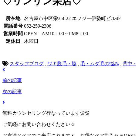
♡リンリン栄店♡
所在地
名古屋市中区栄3-4-22 エフジー伊勢町ビル4F
電話番号
052-259-2306
営業時間
OPEN AM10：00～PM8：00
定休日
木曜日
スタッフブログ
,
ワキ脱毛・脇
,
毛・ムダ毛の悩み
,
背中
前の記事
次の記事
無料カウンセリング行なっています🌸🌸
ご気軽にお問い合わせください☆
お友達とペアでご来店されますと、お得なペア割引５％OFF＼(^