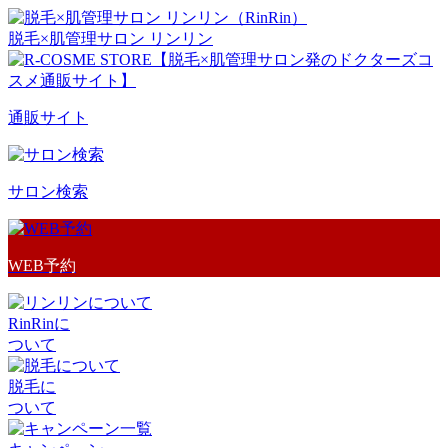
脱毛×肌管理サロン リンリン
通販サイト
サロン検索
WEB予約
RinRinに
ついて
脱毛に
ついて