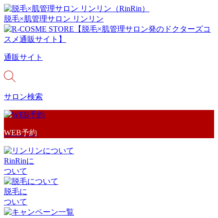
脱毛×肌管理サロン リンリン
通販サイト
サロン検索
WEB予約
RinRinに
ついて
脱毛に
ついて