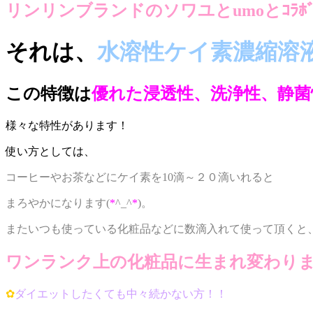
リンリンブランドのソワユとumoとｺﾗﾎ
それは、
水溶性ケイ素濃縮溶
この特徴は
優れた浸透性、洗浄性、静菌
様々な特性があります！
使い方としては、
コーヒーやお茶などにケイ素を10滴～２０滴いれると
まろやかになります(
*
^_^
*
)。
またいつも使っている化粧品などに数滴入れて使って頂くと
ワンランク上の化粧品に生まれ変わり
✿
ダイエットしたくても中々続かない方！！