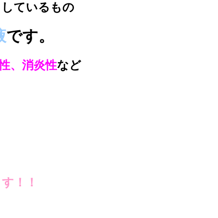
ﾞ
しているもの
液
です。
性、消炎性
など
、
ます！！