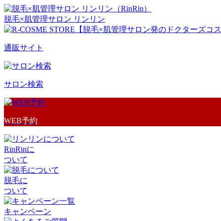
脱毛×肌管理サロン リンリン
通販サイト
サロン検索
WEB予約
RinRinに
ついて
脱毛に
ついて
キャンペーン