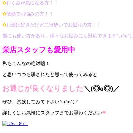
✿
むくみが気になる方！！
✿
便秘でお悩みの方！！
✿
お酒は好きだけど二日酔いでお困りの方！！
他にも使い方があり、様々なお悩みにも対応できます＼(^o^)
栄店スタッフも愛用中
私もこんなの絶対嘘！
と思いつつも騙されたと思って使ってみると
お通じが良くなりました
＼(◎o◎)／
ぜひ、試飲してみて下さい＼(^o^)／
詳しくはお気軽にスタッフまでお尋ねください
❤