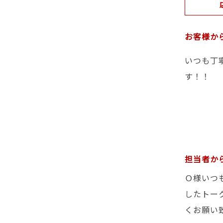
お客様か
いつも丁
す！！
担当者か
Ｏ様いつ
したトー
くお願い