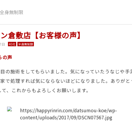
全身無制限
リン倉敷店【お客様の声】
7日
40代
全身無制限
らの声
回目の施術をしてもらいました。気になっていたうなじや手
、家で処理すれば気にならないほどになりました。ありがと
して、これからもよろしくお願いします。