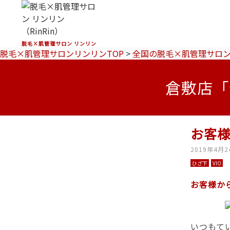
脱毛×肌管理サロン リンリン
脱毛×肌管理サロンリンリンTOP
>
全国の脱毛×肌管理サロ
倉敷店「
お客
2019年4月2
ひざ下
VIO
お客様か
いつもて