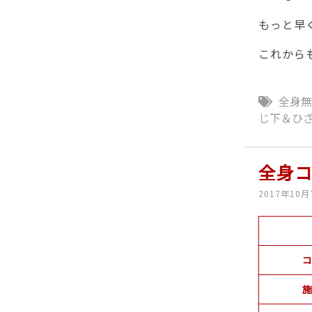
もっと早
これから
全身
じ下＆ひ
全身
2017年10月
コ
施