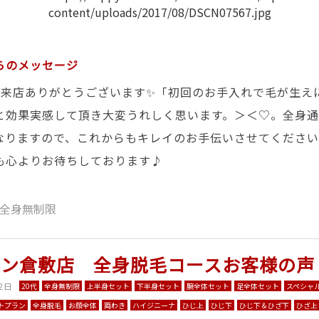
らのメッセージ
ご来店ありがとうございます✨「初回のお手入れで毛が生え
と効果実感して頂き大変うれしく思います。＞＜♡。全身
なりますので、これからもキレイのお手伝いさせてくださ
も心よりお待ちしております♪
全身無制限
リン倉敷店 全身脱毛コースお客様の声
2日
20代
全身無制限
上半身セット
下半身セット
腕全体セット
足全体セット
スペシャル
トプラン
全身脱毛
お顔全体
両わき
ハイジニーナ
ひじ上
ひじ下
ひじ下＆ひざ下
ひざ上