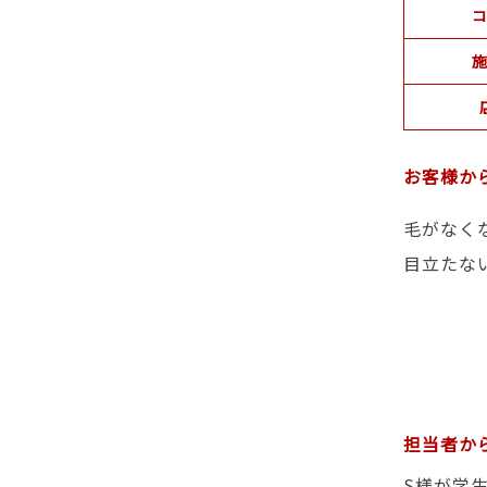
コ
施
お客様か
毛がなく
目立たな
担当者か
S様が学