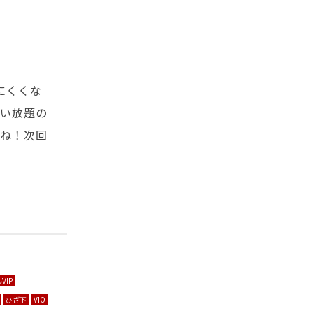
にくくな
通い放題の
いね！次回
VIP
ひざ下
VIO