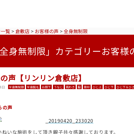
ン一覧
>
倉敷店
>
お客様の声
>
全身無制限
全身無制限」カテゴリーお客様
様の声【リンリン倉敷店】
4日
全身無制限
全身脱毛
お顔下
うなじ
両わき
脇
背中
ひじ上
ひじ下
ひじ下＆ひ
らの声
いねいな施術をして頂き親子共々感謝しております。