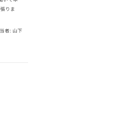
頑張りま
当者: 山下