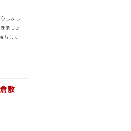
安心しまし
いきましょ
待ちして
ン倉敷