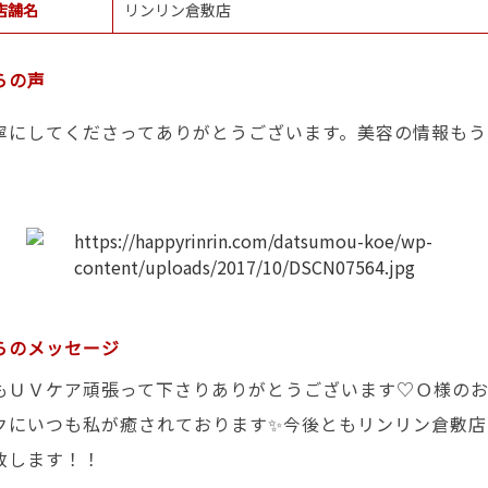
店舗名
リンリン倉敷店
らの声
寧にしてくださってありがとうございます。美容の情報もう
らのメッセージ
もＵＶケア頑張って下さりありがとうございます♡Ｏ様の
クにいつも私が癒されております✨今後ともリンリン倉敷店
致します！！