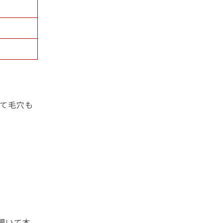
て毛穴も
聞いて本