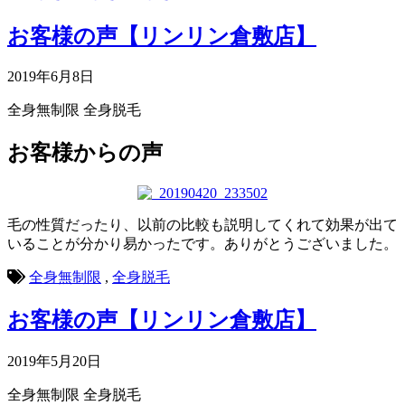
お客様の声【リンリン倉敷店】
2019年6月8日
全身無制限
全身脱毛
お客様からの声
毛の性質だったり、以前の比較も説明してくれて効果が出て
いることが分かり易かったです。ありがとうございました。
全身無制限
,
全身脱毛
お客様の声【リンリン倉敷店】
2019年5月20日
全身無制限
全身脱毛