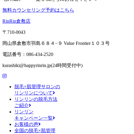
無料カウンセリング予約はこちら
RinRin倉敷店
〒710-0043
岡山県倉敷市羽島６８４−９ Value Frontier１０３号
電話番号：086-434-2520
kurashiki@happyrinrin.jp(24時間受付中)
脱毛×肌管理サロンの
リンリンについて
リンリンの脱毛方法
ご紹介
リンリン
キャンペーン一覧
お客様の声
全国の脱毛×肌管理