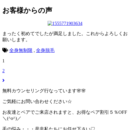
お客様からの声
まったく初めてでしたが満足しました。これからよろしくお
願いします。
全身無制限
,
全身脱毛
1
2
無料カウンセリング行なっています🌸🌸
ご気軽にお問い合わせください☆
お友達とペアでご来店されますと、お得なペア割引５％OFF
＼(^o^)／
毛の悩み・・・是非私たちにお任せ下さい♡