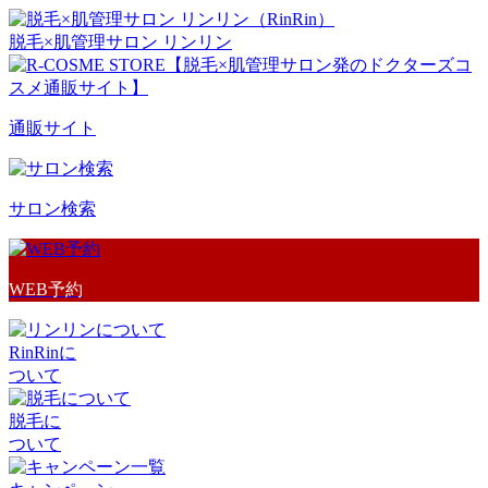
脱毛×肌管理サロン リンリン
通販サイト
サロン検索
WEB予約
RinRinに
ついて
脱毛に
ついて