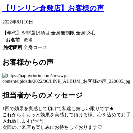
【リンリン倉敷店】お客様の声
2022年6月10日
【年代】※非選択項目
全身無制限
全身脱毛
お名前
匿名
施術箇所
全身コース
お客様からの声
担当者からのメッセージ
1回で効果を実感して頂けて私達も嬉しい限りです★
これからももっと効果を実感して頂ける様、心を込めてお手
入れ致します(*^^*)
次回のご来店も楽しみにお待ちしております♡