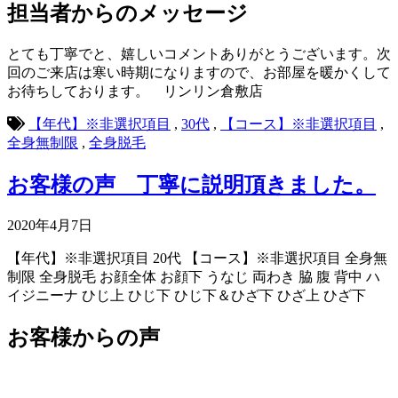
担当者からのメッセージ
とても丁寧でと、嬉しいコメントありがとうございます。次
回のご来店は寒い時期になりますので、お部屋を暖かくして
お待ちしております。 リンリン倉敷店
【年代】※非選択項目
,
30代
,
【コース】※非選択項目
,
全身無制限
,
全身脱毛
お客様の声 丁寧に説明頂きました。
2020年4月7日
【年代】※非選択項目
20代
【コース】※非選択項目
全身無
制限
全身脱毛
お顔全体
お顔下
うなじ
両わき
脇
腹
背中
ハ
イジニーナ
ひじ上
ひじ下
ひじ下＆ひざ下
ひざ上
ひざ下
お客様からの声