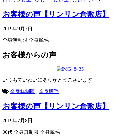
お客様の声【リンリン倉敷店】
2019年9月7日
全身無制限
全身脱毛
お客様からの声
いつもていねいにありがとうございます！
全身無制限
,
全身脱毛
お客様の声【リンリン倉敷店】
2019年7月8日
30代
全身無制限
全身脱毛