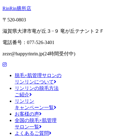
RinRin膳所店
〒520-0803
滋賀県大津市竜が丘３−９ 竜が丘テナント２Ｆ
電話番号：077-526-3401
zeze@happyrinrin.jp(24時間受付中)
脱毛×肌管理サロンの
リンリンについて
リンリンの脱毛方法
ご紹介
リンリン
キャンペーン一覧
お客様の声
全国の脱毛×肌管理
サロン一覧
よくあるご質問