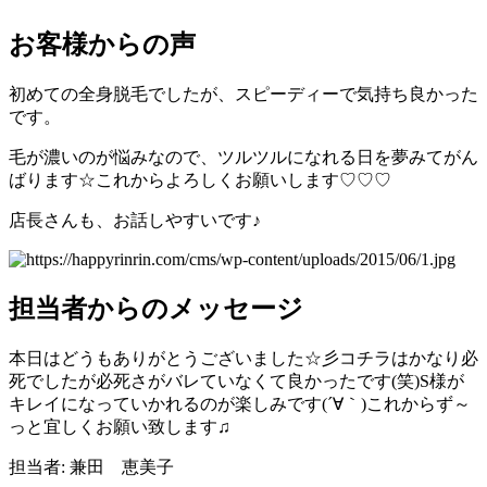
お客様からの声
初めての全身脱毛でしたが、スピーディーで気持ち良かった
です。
毛が濃いのが悩みなので、ツルツルになれる日を夢みてがん
ばります☆これからよろしくお願いします♡♡♡
店長さんも、お話しやすいです♪
担当者からのメッセージ
本日はどうもありがとうございました☆彡コチラはかなり必
死でしたが必死さがバレていなくて良かったです(笑)S様が
キレイになっていかれるのが楽しみです(´∀｀)これからず～
っと宜しくお願い致します♫
担当者: 兼田 恵美子