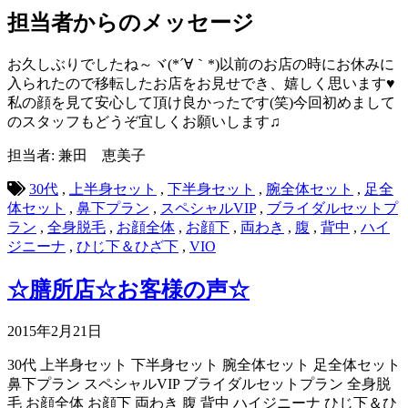
担当者からのメッセージ
お久しぶりでしたね～ヾ(*´∀｀*)以前のお店の時にお休みに
入られたので移転したお店をお見せでき、嬉しく思います♥
私の顔を見て安心して頂け良かったです(笑)今回初めまして
のスタッフもどうぞ宜しくお願いします♫
担当者: 兼田 恵美子
30代
,
上半身セット
,
下半身セット
,
腕全体セット
,
足全
体セット
,
鼻下プラン
,
スペシャルVIP
,
ブライダルセットプ
ラン
,
全身脱毛
,
お顔全体
,
お顔下
,
両わき
,
腹
,
背中
,
ハイ
ジニーナ
,
ひじ下＆ひざ下
,
VIO
☆膳所店☆お客様の声☆
2015年2月21日
30代
上半身セット
下半身セット
腕全体セット
足全体セット
鼻下プラン
スペシャルVIP
ブライダルセットプラン
全身脱
毛
お顔全体
お顔下
両わき
腹
背中
ハイジニーナ
ひじ下＆ひ