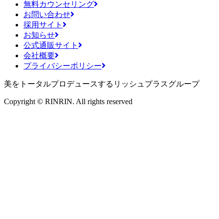
無料カウンセリング
お問い合わせ
採用サイト
お知らせ
公式通販サイト
会社概要
プライバシーポリシー
美をトータルプロデュースするリッシュプラスグループ
Copyright © RINRIN. All rights reserved