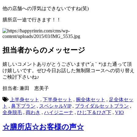
他の店舗への浮気はできないですね(笑)
膳所店一途で行きます！！
担当者からのメッセージ
嬉しいコメントありがとうございます(*´д｀*)また通って頂
け嬉しいです。ぜひ今日お話した無制限コースへの切り替え
ご検討下さいね♪
担当者: 兼田 恵美子
上半身セット
,
下半身セット
,
腕全体セット
,
足全体セッ
ト
,
鼻下プラン
,
スペシャルVIP
,
ブライダルセットプラン
,
全身脱毛
,
両わき
,
ハイジニーナ
,
ひじ下＆ひざ下
,
VIO
☆膳所店☆お客様の声☆