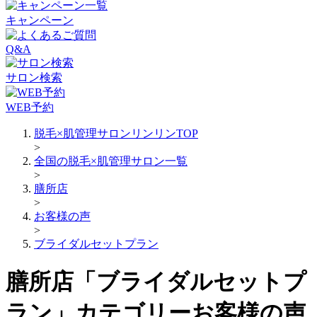
キャンペーン
Q&A
サロン検索
WEB予約
脱毛×肌管理サロンリンリンTOP
>
全国の脱毛×肌管理サロン一覧
>
膳所店
>
お客様の声
>
ブライダルセットプラン
膳所店「ブライダルセットプ
ラン」カテゴリーお客様の声