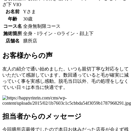
ざ下
VIO
お名前
Yさま
年齢
30歳
コース名
全身無制限コース
施術箇所
全身・Iライン・Oライン・顔上下
店舗名
膳所店
お客様からの声
友人の紹介で通い始めました。いつも親切丁寧な対応をして
いただいて感謝しています。数回通っていると毛が確実に減
っていく事を実感し感動。脱毛当日以外、毛の処理をしなく
ていい日々は本当に快適です。
担当者からのメッセージ
今回膳所店最後でしたので本日お休みだった店長が会えず残