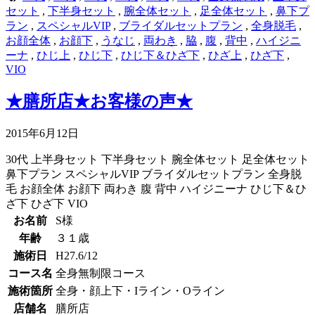
セット
,
下半身セット
,
腕全体セット
,
足全体セット
,
鼻下プ
ラン
,
スペシャルVIP
,
ブライダルセットプラン
,
全身脱毛
,
お顔全体
,
お顔下
,
うなじ
,
両わき
,
脇
,
腹
,
背中
,
ハイジニ
ーナ
,
ひじ上
,
ひじ下
,
ひじ下＆ひざ下
,
ひざ上
,
ひざ下
,
VIO
★膳所店★お客様の声★
2015年6月12日
30代
上半身セット
下半身セット
腕全体セット
足全体セット
鼻下プラン
スペシャルVIP
ブライダルセットプラン
全身脱
毛
お顔全体
お顔下
両わき
腹
背中
ハイジニーナ
ひじ下＆ひ
ざ下
ひざ下
VIO
お名前
S様
年齢
３１歳
施術日
H27.6/12
コース名
全身無制限コース
施術箇所
全身・顔上下・Iライン・Oライン
店舗名
膳所店