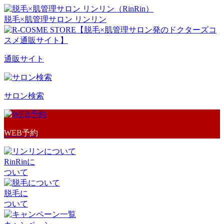
脱毛×肌管理サロン リンリン
通販サイト
サロン検索
WEB予約
RinRinに
ついて
脱毛に
ついて