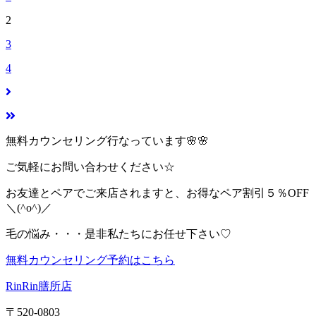
2
3
4
無料カウンセリング行なっています🌸🌸
ご気軽にお問い合わせください☆
お友達とペアでご来店されますと、お得なペア割引５％OFF
＼(^o^)／
毛の悩み・・・是非私たちにお任せ下さい♡
無料カウンセリング予約はこちら
RinRin膳所店
〒520-0803