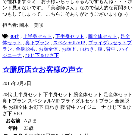
で憧れます☆ミ お子様いらっしゃるんですもんね・・・ホ
ント見えないです。「美容師さん」なので個人的な質問をい
つもしてしまって、こちらこそありがとうございます(p_-)
担当者: 岡本 美咲
30代
,
上半身セット
,
下半身セット
,
腕全体セット
,
足全
体セット
,
鼻下プラン
,
スペシャルVIP
,
ブライダルセットプ
ラン
,
全身脱毛
,
お顔全体
,
お顔下
,
両わき
,
腹
,
背中
,
ハイ
ジニーナ
,
ひじ下＆ひざ下
☆膳所店☆お客様の声☆
2015年2月2日
20代
上半身セット
下半身セット
腕全体セット
足全体セット
鼻下プラン
スペシャルVIP
ブライダルセットプラン
全身脱
毛
お顔全体
お顔下
両わき
腹
背中
ハイジニーナ
ひじ下＆ひ
ざ下
VIO
お名前
Aさま
年齢
23歳