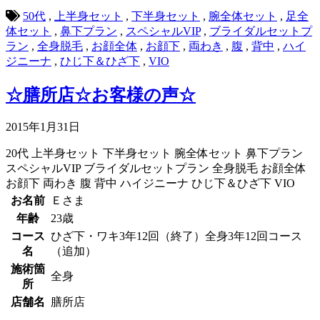
50代
,
上半身セット
,
下半身セット
,
腕全体セット
,
足全
体セット
,
鼻下プラン
,
スペシャルVIP
,
ブライダルセットプ
ラン
,
全身脱毛
,
お顔全体
,
お顔下
,
両わき
,
腹
,
背中
,
ハイ
ジニーナ
,
ひじ下＆ひざ下
,
VIO
☆膳所店☆お客様の声☆
2015年1月31日
20代
上半身セット
下半身セット
腕全体セット
鼻下プラン
スペシャルVIP
ブライダルセットプラン
全身脱毛
お顔全体
お顔下
両わき
腹
背中
ハイジニーナ
ひじ下＆ひざ下
VIO
お名前
Ｅさま
年齢
23歳
コース
ひざ下・ワキ3年12回（終了）全身3年12回コース
名
（追加）
施術箇
全身
所
店舗名
膳所店