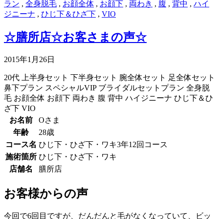
ラン
,
全身脱毛
,
お顔全体
,
お顔下
,
両わき
,
腹
,
背中
,
ハイ
ジニーナ
,
ひじ下＆ひざ下
,
VIO
☆膳所店☆お客さまの声☆
2015年1月26日
20代
上半身セット
下半身セット
腕全体セット
足全体セット
鼻下プラン
スペシャルVIP
ブライダルセットプラン
全身脱
毛
お顔全体
お顔下
両わき
腹
背中
ハイジニーナ
ひじ下＆ひ
ざ下
VIO
お名前
Oさま
年齢
28歳
コース名
ひじ下・ひざ下・ワキ3年12回コース
施術箇所
ひじ下・ひざ下・ワキ
店舗名
膳所店
お客様からの声
今回で6回目ですが、だんだんと毛がなくなっていて、ビッ