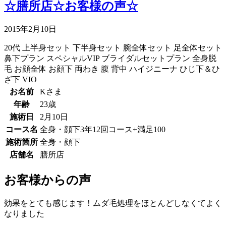
☆膳所店☆お客様の声☆
2015年2月10日
20代
上半身セット
下半身セット
腕全体セット
足全体セット
鼻下プラン
スペシャルVIP
ブライダルセットプラン
全身脱
毛
お顔全体
お顔下
両わき
腹
背中
ハイジニーナ
ひじ下＆ひ
ざ下
VIO
お名前
Kさま
年齢
23歳
施術日
2月10日
コース名
全身・顔下3年12回コース+満足100
施術箇所
全身・顔下
店舗名
膳所店
お客様からの声
効果をとても感じます！ムダ毛処理をほとんどしなくてよく
なりました