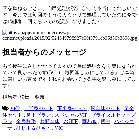
回を重ねるごとに、自己処理が楽になって本当にうれしいで
す。今までは毎回のようにカミソリで処理していたのに今で
は1週間に1回くらいでの処理になりました~！
担当者からのメッセージ
もう後半にさしかかってますので自己処理かなり楽になられ
ていて良かったです(´∀｀)「毎回楽しみにしている」は本当
に嬉しいお言葉です！私もお会いできる事を楽しみにしてま
す♪
担当者: 松田 梨奈
20代
,
上半身セット
,
下半身セット
,
腕全体セット
,
足全
体セット
,
鼻下プラン
,
スペシャルVIP
,
ブライダルセットプ
ラン
,
全身脱毛
,
お顔全体
,
お顔下
,
両わき
,
背中
,
ハイジニ
ーナ
,
ひじ下＆ひざ下
,
VIO