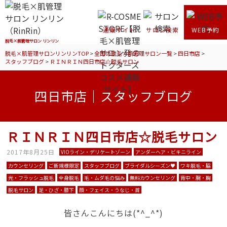
通販サイト
サロン検索
WEB予約
脱毛×肌管理サロン リンリン
脱毛×肌管理サロンリンリンTOP
>
全国の脱毛×肌管理サロン一覧
>
四日市店
>
スタッフブログ
>
ＲＩＮＲＩＮ四日市店☆脱毛サロン
四日市店｜スタッフブログ
ＲＩＮＲＩＮ四日市店☆脱毛サロン
2017年8月25日
VIOライン・デリケートゾーン
アンダーヘア・ビキニライン
カウンセリング
ご新規様限定
スタッフブログ
ブライダルシーズン♥︎
ワキ脱毛・脇
光・フラッシュ脱毛
全身脱毛
毛・ムダ毛の悩み
無料カウンセリング
背中・腕・胸
脱毛サロン
足・ひざ・膝下
顔・フェイス・うなじ・首
皆さんこんにちは(*^_^*)