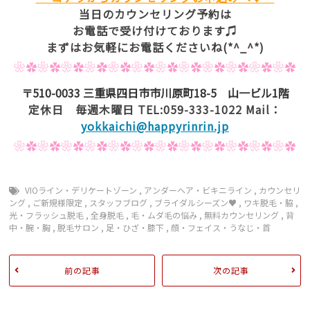
当日のカウンセリング予約は
お電話で受け付けております♫
まずはお気軽にお電話くださいね(*^_^*)
❀✿❀✿❀✿❀✿❀✿❀✿❀✿❀✿❀✿❀✿❀✿❀✿
〒510-0033 三重県四日市市川原町18-5 山一ビル1階
定休日 毎週木曜日 TEL:059-333-1022 Mail：
yokkaichi@happyrinrin.jp
❀✿❀✿❀✿❀✿❀✿❀✿❀✿❀✿❀✿❀✿❀✿❀✿
VIOライン・デリケートゾーン
,
アンダーヘア・ビキニライン
,
カウンセリ
ング
,
ご新規様限定
,
スタッフブログ
,
ブライダルシーズン♥︎
,
ワキ脱毛・脇
,
光・フラッシュ脱毛
,
全身脱毛
,
毛・ムダ毛の悩み
,
無料カウンセリング
,
背
中・腕・胸
,
脱毛サロン
,
足・ひざ・膝下
,
顔・フェイス・うなじ・首
前の記事
次の記事