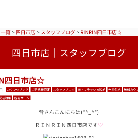
ン一覧
>
四日市店
>
スタッフブログ
>
RINRIN四日市店☆
四日市店｜スタッフブログ
RIN四日市店☆
5日
カウンセリング
ご新規様限定
スタッフブログ
光・フラッシュ脱毛
全身脱毛
無料カウ
脱毛効果
脱毛サロン
皆さんこんにちは(*^_^*)
ＲＩＮＲＩＮ四日市店です
♡