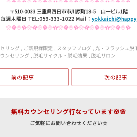
〒510-0033 三重県四日市市川原町18-5 山一ビル1階
週木曜日 TEL:059-333-1022 Mail：
yokkaichi@happyr
❀✿❀✿❀✿❀✿❀✿❀✿❀✿❀✿❀✿❀✿❀✿❀✿
ンセリング
,
ご新規様限定
,
スタッフブログ
,
光・フラッシュ脱
カウンセリング
,
脱毛サイクル・脱毛効果
,
脱毛サロン
前の記事
次の記事
無料カウンセリング行なっています🌸🌸
ご気軽にお問い合わせください☆