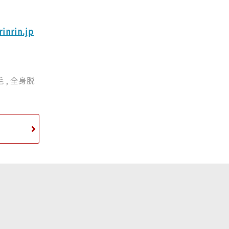
inrin.jp
毛
,
全身脱