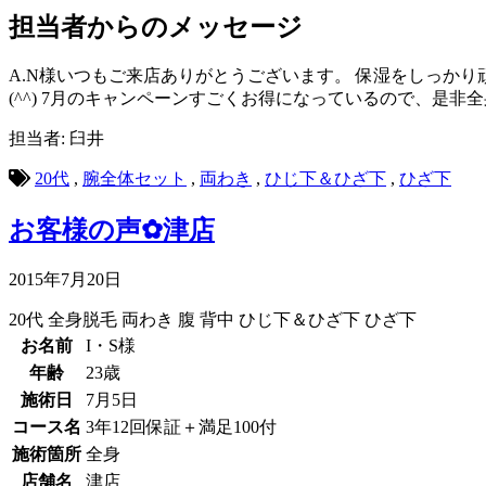
担当者からのメッセージ
A.N様いつもご来店ありがとうございます。 保湿をしっか
(^^) 7月のキャンペーンすごくお得になっているので、是非
担当者: 臼井
20代
,
腕全体セット
,
両わき
,
ひじ下＆ひざ下
,
ひざ下
お客様の声✿津店
2015年7月20日
20代
全身脱毛
両わき
腹
背中
ひじ下＆ひざ下
ひざ下
お名前
I・S様
年齢
23歳
施術日
7月5日
コース名
3年12回保証＋満足100付
施術箇所
全身
店舗名
津店