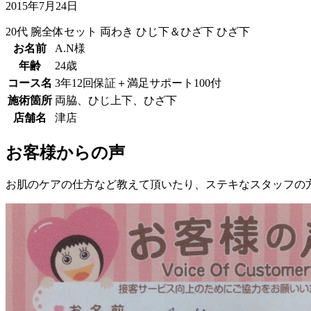
2015年7月24日
20代
腕全体セット
両わき
ひじ下＆ひざ下
ひざ下
お名前
A.N様
年齢
24歳
コース名
3年12回保証＋満足サポート100付
施術箇所
両脇、ひじ上下、ひざ下
店舗名
津店
お客様からの声
お肌のケアの仕方など教えて頂いたり、ステキなスタッフの