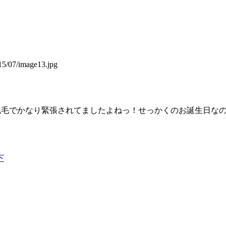
の脱毛でかなり緊張されてましたよねっ！せっかくのお誕生日な
下