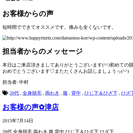
お客様からの声
短時間でできてオススメです。痛みも全くないです。
担当者からのメッセージ
本日はご来店頂きましてありがとうございます(^^)初めて
おめでとうございます♡またたくさんお話しましょうっ(^^)
担当者: 中村
20代
,
全身脱毛
,
両わき
,
腹
,
背中
,
ひじ下＆ひざ下
,
ひざ
お客様の声✿津店
2015年7月14日
20代
全身脱毛
両わき
腹
背中
ひじ下＆ひざ下
ひざ下