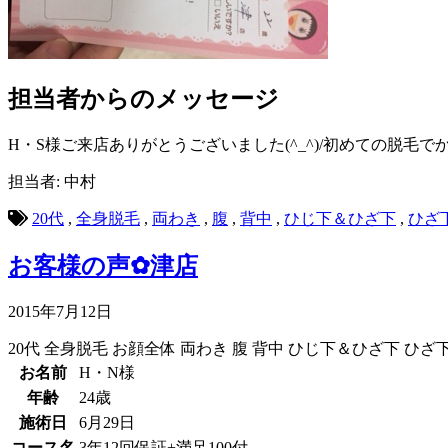
担当者からのメッセージ
H・S様ご来店ありがとうございました(^_^)/初めての脱毛
担当者: 中村
20代
,
全身脱毛
,
両わき
,
腹
,
背中
,
ひじ下＆ひざ下
,
ひざ
お客様の声✿津店
2015年7月12日
20代
全身脱毛
お顔全体
両わき
腹
背中
ひじ下＆ひざ下
ひざ
お名前
H・N様
年齢
24歳
施術日
6月29日
コース名
3年12回保証+満足100付