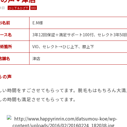
9日
ひじ下＆ひざ下
VIO
お名前
E.M様
ース名
3年12回保証＋満足サポート100付、セレクト3年50
術箇所
VIO、セレクト→ひじ上下、膝上下
店舗名
津店
らの声
しい時間をすごさせてもらってます。脱毛もはもちろん大満
しの時間も満足させてもらってます。