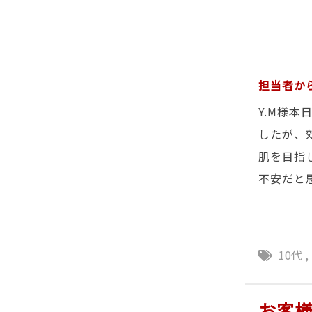
担当者か
Y.M様
したが、
肌を目指
不安だと
10代
,
お客様