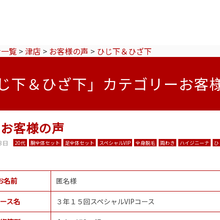
ン一覧
>
津店
>
お客様の声
>
ひじ下＆ひざ下
じ下＆ひざ下」カテゴリーお客
♡お客様の声
3日
20代
腕全体セット
足全体セット
スペシャルVIP
全身脱毛
両わき
ハイジニーナ
ひ
お名前
匿名様
ース名
３年１５回スペシャルVIPコース