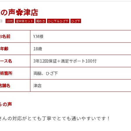
様の声✿津店
6日
10代
足全体セット
両わき
ひじ下＆ひざ下
ひざ下
お名前
Y.M様
年齢
18歳
ース名
3年12回保証＋満足サポート100付
術箇所
両脇、ひざ下
店舗名
津店
らの声
さんの対応がとても丁寧でとても通いやすいです！