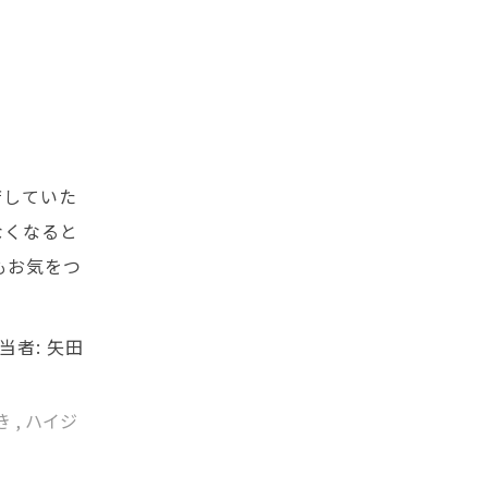
店していた
なくなると
もお気をつ
当者: 矢田
き
,
ハイジ