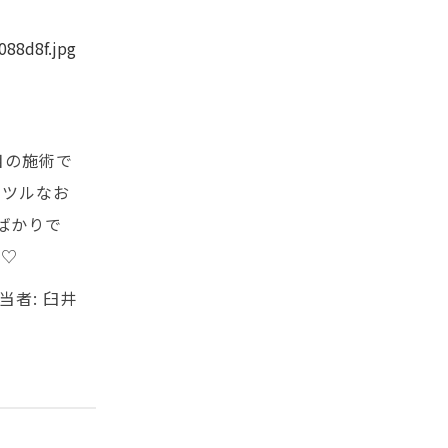
目の施術で
ルツルなお
ばかりで
す♡
当者: 臼井