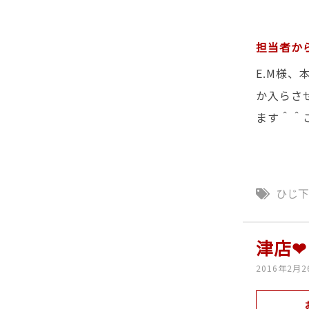
担当者か
E.M様
か入らさ
ます＾＾
ひじ
津店❤
2016年2月2