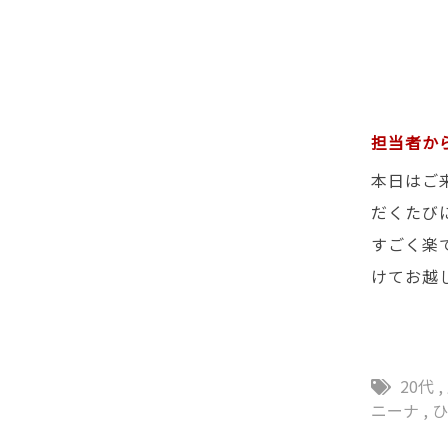
担当者か
本日はご
だくたび
すごく楽
けてお越
20代
,
ニーナ
,