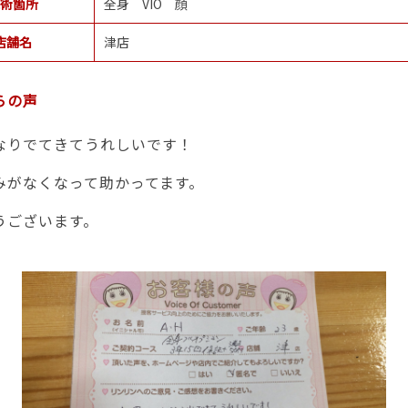
術箇所
全身 VIO 顔
店舗名
津店
らの声
なりでてきてうれしいです！
みがなくなって助かってます。
うございます。