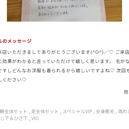
らのメッセージ
来店いただきましてありがとうございます(^O^)／♡ ご来
に効果がわかると言っていただけて嬉しく思います。 毛が
ですしどんなお洋服も着られるから嬉しいですよね♡ 次回
しください♡
担
腕全体セット
,
足全体セット
,
スペシャルVIP
,
全身脱毛
,
両わ
ひじ下＆ひざ下
,
VIO