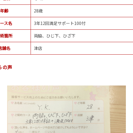
年齢
28歳
ース名
3年12回満足サポート100付
術箇所
両脇、ひじ下、ひざ下
店舗名
津店
らの声