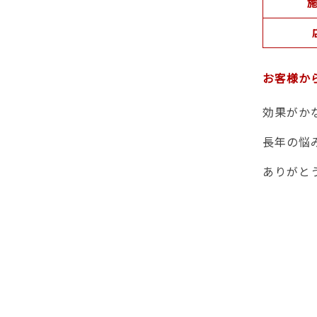
施
お客様か
効果がか
長年の悩
ありがと