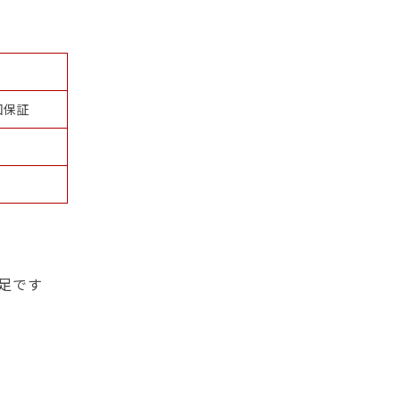
回保証
足です