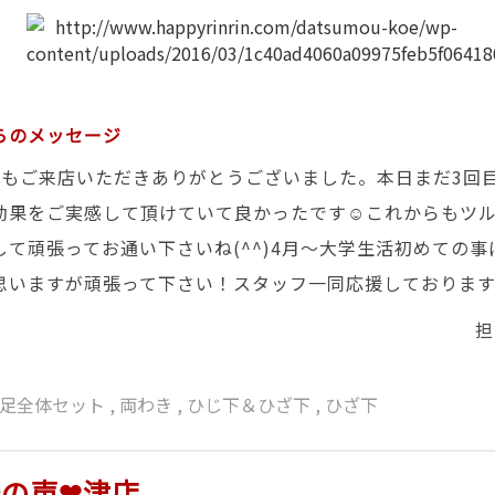
らのメッセージ
本日もご来店いただきありがとうございました。本日まだ3回
効果をご実感して頂けていて良かったです☺これからもツ
して頑張ってお通い下さいね(^^)4月～大学生活初めての事
思いますが頑張って下さい！スタッフ一同応援しておりま
担
足全体セット
,
両わき
,
ひじ下＆ひざ下
,
ひざ下
の声❤津店