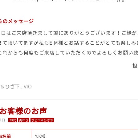
らのメッセージ
、本日はご来店頂きまして誠にありがとうございます！ご縁が
せて頂いてますが私もE.M様とお話することがとても楽しみ
これからも何度もご来店していただくのでよろしくお願い致
担
下＆ひざ下
,
VIO
お客様のお声
6日
20代
両わき
ひじ下＆ひざ下
お名前
Y,K様