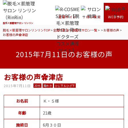
通販サイト
サロン検索
WEB予約
脱毛×肌管理サロン リンリン
脱毛×肌管理サロンリンリンTOP
>
全国の脱毛×肌管理サロン一覧
>
>
お客様の声
>
お客様の声✿津店
2015年7月11日のお客様の声
お客様の声✿津店
2015年7月11日
20代
両わき
ひじ下＆ひざ下
お名前
Ｋ・Ｓ様
年齢
21歳
施術日
6月３０日