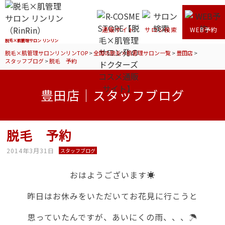
通販サイト
サロン検索
WEB予約
脱毛×肌管理サロン リンリン
脱毛×肌管理サロンリンリンTOP
>
全国の脱毛×肌管理サロン一覧
>
豊田店
>
スタッフブログ
>
脱毛 予約
豊田店｜スタッフブログ
脱毛 予約
2014年3月31日
スタッフブログ
おはようございます☀
昨日はお休みをいただいてお花見に行こうと
思っていたんですが、あいにくの雨、、、☂