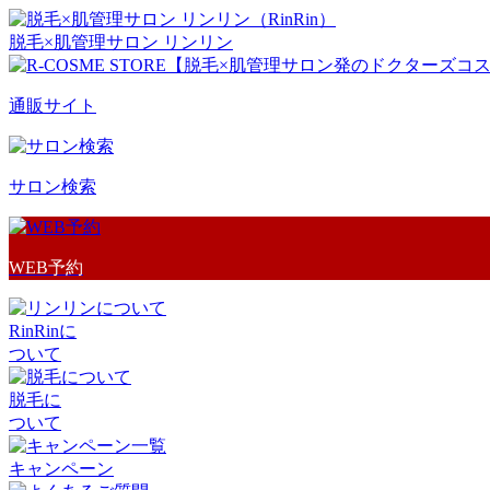
脱毛×肌管理サロン リンリン
通販サイト
サロン検索
WEB予約
RinRinに
ついて
脱毛に
ついて
キャンペーン