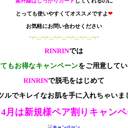
紫外線はしっかりガード
してくれるのに
とっても使いやすくてオススメですよ
❤
お気軽にお問い合わせください
*†*:;;;:*†*:;;;:*†*:;;;:*†*:;;;:*†*:;;;:*†*
RINRIN
では
ってもお得なキャンペーン
をご用意してい
RINRIN
で脱毛をはじめて
ツルでキレイなお肌を手に入れちゃいま
4月は新規様ペア割りキャンペ