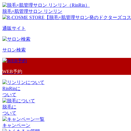
脱毛×肌管理サロン リンリン
通販サイト
サロン検索
WEB予約
RinRinに
ついて
脱毛に
ついて
キャンペーン