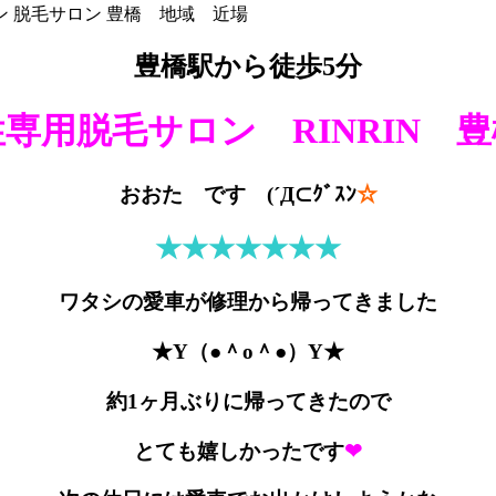
ン
脱毛サロン
豊橋 地域 近場
豊橋駅から徒歩5分
専用脱毛サロン RINRIN 
おおた です (´Д⊂ｸﾞｽﾝ
☆
★★★★★★★
ワタシの愛車が修理から帰ってきました
★Y（●＾o＾●）Y★
約1ヶ月ぶりに帰ってきたので
とても嬉しかったです
❤