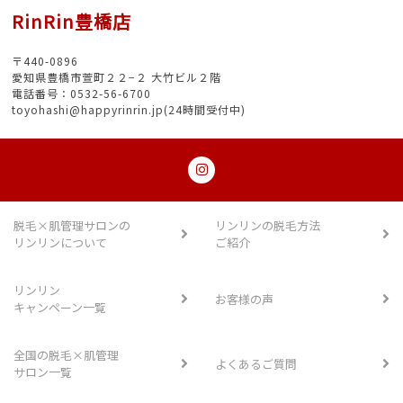
RinRin豊橋店
〒440-0896
愛知県豊橋市萱町２２−２ 大竹ビル２階
電話番号：0532-56-6700
toyohashi@happyrinrin.jp(24時間受付中)
脱毛×肌管理サロンの
リンリンの脱毛方法
リンリンについて
ご紹介
リンリン
お客様の声
キャンペーン一覧
全国の脱毛×肌管理
よくあるご質問
サロン一覧