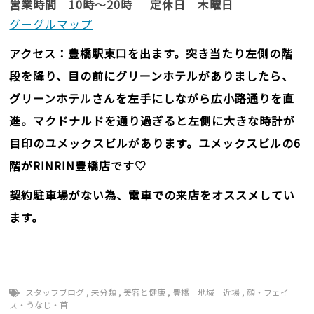
営業時間 10時～20時 定休日 木曜日
グーグルマップ
アクセス：豊橋駅東口を出ます。突き当たり左側の階
段を降り、目の前にグリーンホテルがありましたら、
グリーンホテルさんを左手にしながら広小路通りを直
進。マクドナルドを通り過ぎると左側に大きな時計が
目印のユメックスビルがあります。ユメックスビルの6
階がRINRIN豊橋店です♡
契約駐車場がない為、電車での来店をオススメしてい
ます。
スタッフブログ
,
未分類
,
美容と健康
,
豊橋 地域 近場
,
顔・フェイ
ス・うなじ・首