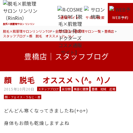
通販サイト
サロン検索
WEB予約
脱毛×肌管理サロン リンリン
脱毛×肌管理サロンリンリンTOP
>
全国の脱毛×肌管理サロン一覧
>
豊橋店
>
スタッフブログ
>
顔 脱毛 オススメヽ(^。^)ノ
豊橋店｜スタッフブログ
顔 脱毛 オススメヽ(^。^)ノ
2015年10月20日
スタッフブログ
未分類
美容と健康
豊橋 地域 近場
顔・フェイス・うなじ・首
どんどん寒くなってきましたね(+o+)
身体もお顔も乾燥しますよね