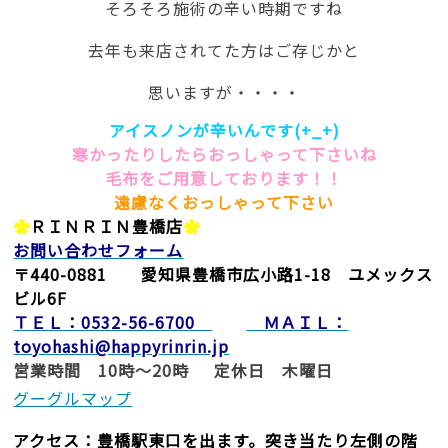
そろそろ施術の辛い時期ですね
去年も来店されてた方はご存じかと
思いますが・・・・
アイスノンが辛いんです(+_+)
寒かったりしたらおっしゃって下さいね
毛布をご用意しております！！
遠慮なくおっしゃって下さい
✿
ＲＩＮＲＩＮ豊橋店
✿
お問い合わせフォーム
〒440-0881 愛知県豊橋市広小路1-18 ユメックス
ビル6F
ＴＥＬ：0532
-56-6700
ＭＡＩＬ：
toyohashi@happyrinrin.jp
営業時間 10時～20時 定休日 木曜日
グーグルマップ
アクセス：豊橋駅東口を出ます。突き当たり左側の階