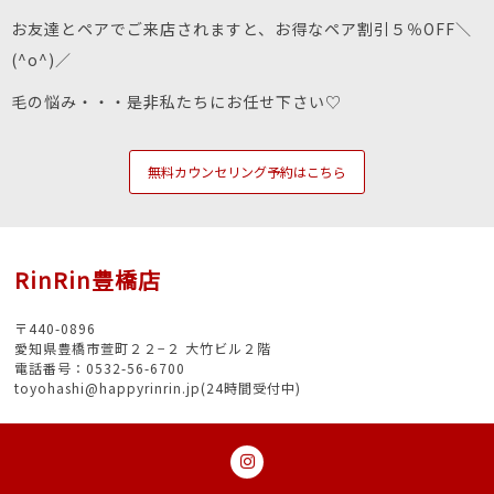
お友達とペアでご来店されますと、お得なペア割引５％OFF＼
(^o^)／
毛の悩み・・・是非私たちにお任せ下さい♡
無料カウンセリング予約はこちら
RinRin豊橋店
〒440-0896
愛知県豊橋市萱町２２−２ 大竹ビル２階
電話番号：0532-56-6700
toyohashi@happyrinrin.jp(24時間受付中)