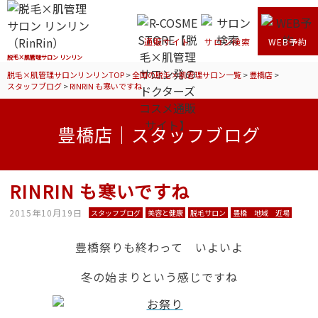
通販サイト
サロン検索
WEB予約
脱毛×肌管理サロン リンリン
脱毛×肌管理サロンリンリンTOP
>
全国の脱毛×肌管理サロン一覧
>
豊橋店
>
スタッフブログ
>
RINRIN も寒いですね
豊橋店｜スタッフブログ
RINRIN も寒いですね
2015年10月19日
スタッフブログ
美容と健康
脱毛サロン
豊橋 地域 近場
豊橋祭りも終わって いよいよ
冬の始まりという感じですね