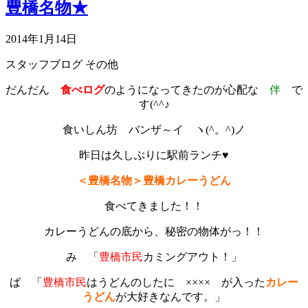
豊橋名物★
2014年1月14日
スタッフブログ
その他
だんだん
食べログ
のようになってきたのが心配な
伴
で
す(^^♪
食いしん坊 バンザ～イ ヽ(^。^)ノ
昨日は久しぶりに駅前ランチ♥
＜豊橋名物＞豊橋カレーうどん
食べてきました！！
カレーうどんの底から、秘密の物体がっ！！
み 「
豊橋市民
カミングアウト！」
ば 「
豊橋市民
はうどんのしたに ×××× が入った
カレー
うどん
が
大好きなんです。」