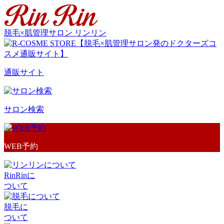
脱毛×肌管理サロン リンリン
通販サイト
サロン検索
WEB予約
RinRinに
ついて
脱毛に
ついて