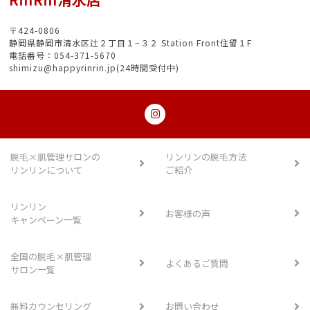
〒424-0806
静岡県静岡市清水区辻２丁目１−３２ Station Front住留１F
電話番号：054-371-5670
shimizu@happyrinrin.jp(24時間受付中)
脱毛×肌管理サロンの
リンリンの脱毛方法
リンリンについて
ご紹介
リンリン
お客様の声
キャンペーン一覧
全国の脱毛×肌管理
よくあるご質問
サロン一覧
無料カウンセリング
お問い合わせ