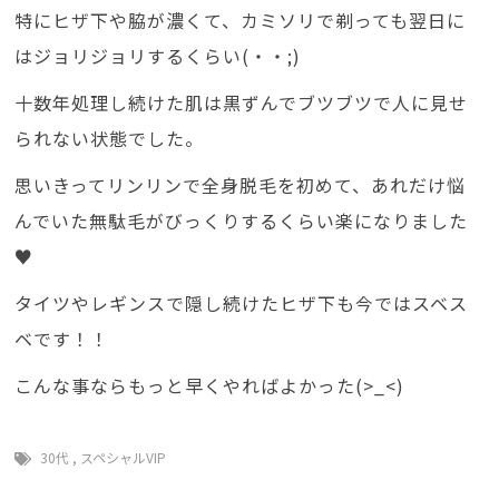
特にヒザ下や脇が濃くて、カミソリで剃っても翌日に
はジョリジョリするくらい(・・;)
十数年処理し続けた肌は黒ずんでブツブツで人に見せ
られない状態でした。
思いきってリンリンで全身脱毛を初めて、あれだけ悩
んでいた無駄毛がびっくりするくらい楽になりました
♥
タイツやレギンスで隠し続けたヒザ下も今ではスベス
ベです！！
こんな事ならもっと早くやればよかった(>_<)
30代
,
スペシャルVIP