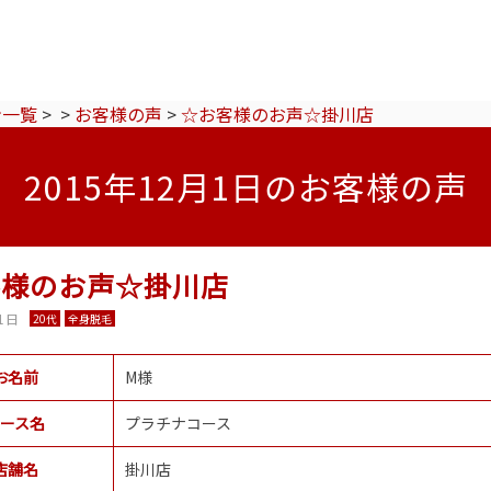
ン一覧
>
>
お客様の声
>
☆お客様のお声☆掛川店
2015年12月1日のお客様の声
客様のお声☆掛川店
1日
20代
全身脱毛
お名前
M様
ース名
プラチナコース
店舗名
掛川店