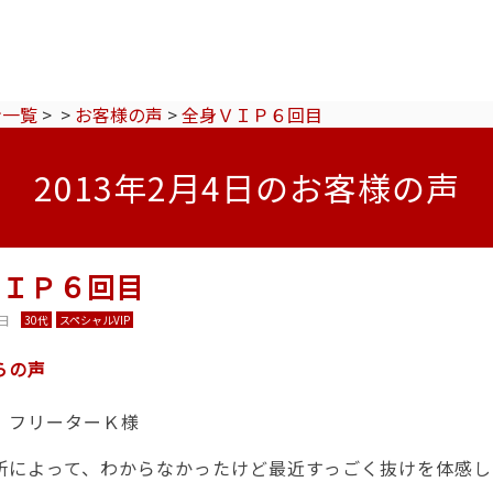
ン一覧
>
>
お客様の声
>
全身ＶＩＰ６回目
2013年2月4日のお客様の声
ＶＩＰ６回目
4日
30代
スペシャルVIP
らの声
 フリーターＫ様
所によって、わからなかったけど最近すっごく抜けを体感し