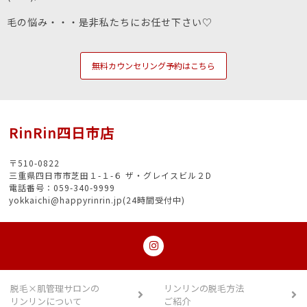
毛の悩み・・・是非私たちにお任せ下さい♡
無料カウンセリング予約はこちら
RinRin四日市店
〒510-0822
三重県四日市市芝田１-１-６ ザ・グレイスビル２D
電話番号：059-340-9999
yokkaichi@happyrinrin.jp(24時間受付中)
脱毛×肌管理サロンの
リンリンの脱毛方法
リンリンについて
ご紹介