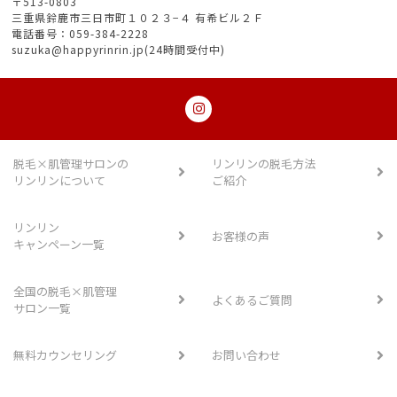
〒513-0803
三重県鈴鹿市三日市町１０２３−４ 有希ビル２Ｆ
電話番号：059-384-2228
suzuka@happyrinrin.jp(24時間受付中)
脱毛×肌管理サロンの
リンリンの脱毛方法
リンリンについて
ご紹介
リンリン
お客様の声
キャンペーン一覧
全国の脱毛×肌管理
よくあるご質問
サロン一覧
無料カウンセリング
お問い合わせ