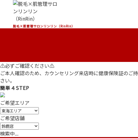
脱毛×肌管理サロンリンリン（RinRin）
⚠必ずご確認ください⚠
ご本人確認のため、
カウンセリング来店時に健康保険証のご持
さい。
簡単４STEP
ご希望エリア
ご希望店舗
検
索
中
.
.
.