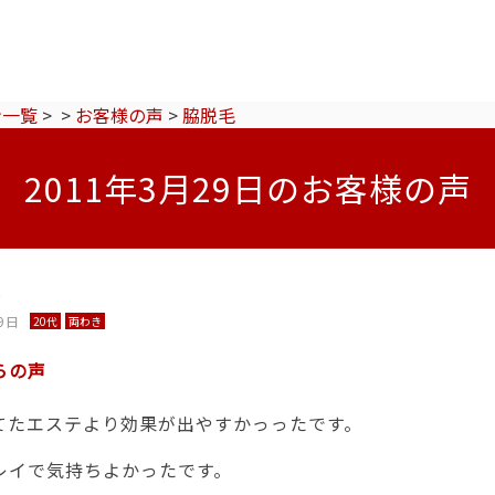
ン一覧
>
>
お客様の声
>
脇脱毛
2011年3月29日のお客様の声
毛
9日
20代
両わき
らの声
てたエステより効果が出やすかっったです。
レイで気持ちよかったです。