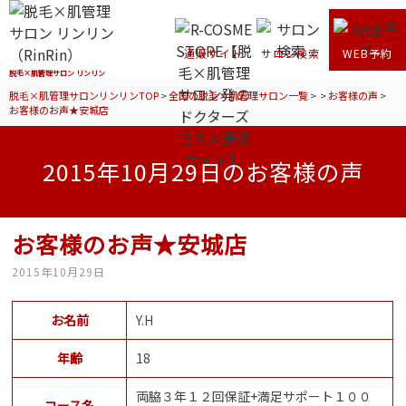
通販サイト
サロン検索
WEB予約
脱毛×肌管理サロン リンリン
脱毛×肌管理サロンリンリンTOP
>
全国の脱毛×肌管理サロン一覧
>
>
お客様の声
>
お客様のお声★安城店
2015年10月29日のお客様の声
お客様のお声★安城店
2015年10月29日
お名前
Y.H
年齢
18
両脇３年１２回保証+満足サポート１００
コース名