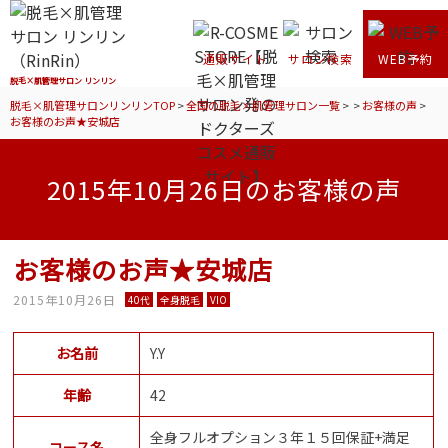
通販サイト
サロン検索
WEB予約
脱毛×肌管理サロン リンリン
脱毛×肌管理サロンリンリンTOP
>
全国の脱毛×肌管理サロン一覧
>
>
お客様の声
>
お客様のお声★安城店
2015年10月26日のお客様の声
お客様のお声★安城店
2015年10月26日
40代
全身脱毛
VIO
お名前
Y.Y
年齢
42
全身フルオプション３年１５回保証+満足
コース名