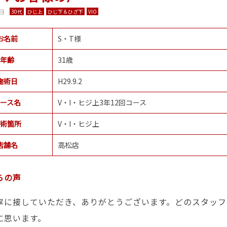
2日
30代
ひじ上
ひじ下＆ひざ下
VIO
お名前
S・T様
年齢
31歳
施術日
H29.9.2
ース名
V・I・ヒジ上3年12回コース
術箇所
V・I・ヒジ上
店舗名
高松店
らの声
寧に接していただき、ありがとうございます。どのスタッフ
に思います。