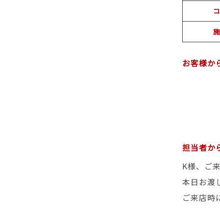
コ
施
お客様か
担当者か
K様、ご
本日お渡
ご来店時