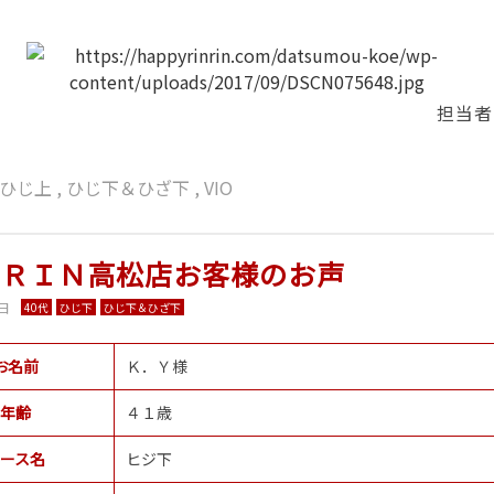
担当者
ひじ上
,
ひじ下＆ひざ下
,
VIO
ＮＲＩＮ高松店お客様のお声
5日
40代
ひじ下
ひじ下＆ひざ下
お名前
Ｋ．Ｙ様
年齢
４１歳
ース名
ヒジ下