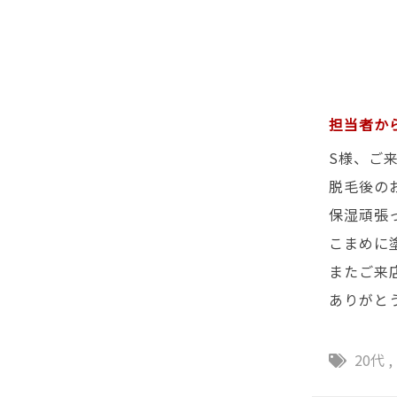
担当者か
S様、ご
脱毛後の
保湿頑張
こまめに
またご来
ありがと
20代
,