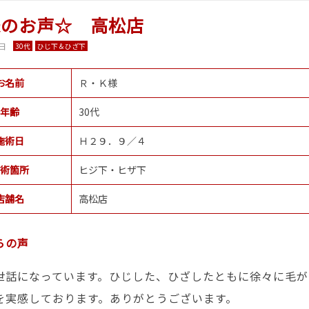
様のお声☆ 高松店
4日
30代
ひじ下＆ひざ下
お名前
Ｒ・Ｋ様
年齢
30代
施術日
Ｈ２９．９／４
術箇所
ヒジ下・ヒザ下
店舗名
高松店
らの声
世話になっています。ひじした、ひざしたともに徐々に毛が
を実感しております。ありがとうございます。