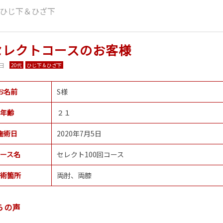
ひじ下＆ひざ下
セレクトコースのお客様
6日
20代
ひじ下＆ひざ下
お名前
S様
年齢
２１
施術日
2020年7月5日
ース名
セレクト100回コース
術箇所
両肘、両膝
らの声