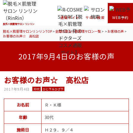
通販サイト
サロン検索
WEB予約
脱毛×肌管理サロン リンリン
脱毛×肌管理サロンリンリンTOP
>
全国の脱毛×肌管理サロン一覧
>
>
お客様の声
>
お客様のお声☆ 高松店
2017年9月4日のお客様の声
お客様のお声☆ 高松店
2017年9月4日
30代
ひじ下＆ひざ下
お名前
Ｒ・Ｋ様
年齢
30代
施術日
Ｈ２９．９／４