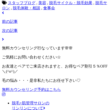
スタッフブログ
,
美容
,
脱毛サイクル・脱毛効果
,
脱毛サ
ロン
,
脱毛体験・相談
,
食事会
前の記事
次の記事
無料カウンセリング行なっています🌸🌸
ご気軽にお問い合わせください☆
お友達とペアでご来店されますと、お得なペア割引５％OFF
＼(^o^)／
毛の悩み・・・是非私たちにお任せ下さい♡
無料カウンセリング予約はこちら
脱毛×肌管理サロンの
リンリンについて