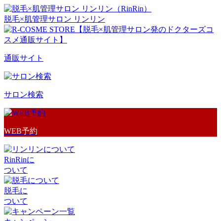
脱毛×肌管理サロン リンリン
通販サイト
サロン検索
WEB予約
RinRinに
ついて
脱毛に
ついて