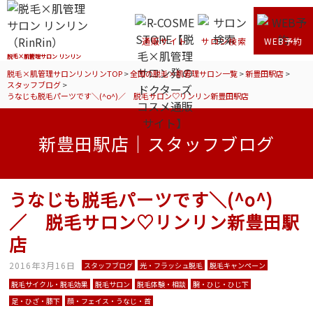
通販サイト
サロン検索
WEB予約
脱毛×肌管理サロン リンリン
脱毛×肌管理サロンリンリンTOP
>
全国の脱毛×肌管理サロン一覧
>
新豊田駅店
>
スタッフブログ
>
うなじも脱毛パーツです＼(^o^)／ 脱毛サロン♡リンリン新豊田駅店
新豊田駅店｜スタッフブログ
うなじも脱毛パーツです＼(^o^)
／ 脱毛サロン♡リンリン新豊田駅
店
2016年3月16日
スタッフブログ
光・フラッシュ脱毛
脱毛キャンペーン
脱毛サイクル・脱毛効果
脱毛サロン
脱毛体験・相談
腕・ひじ・ひじ下
足・ひざ・膝下
顔・フェイス・うなじ・首