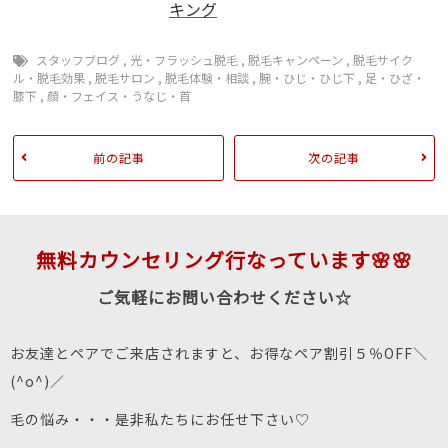
スタッフブログ
,
光・フラッシュ脱毛
,
脱毛キャンペーン
,
脱毛サイク
ル・脱毛効果
,
脱毛サロン
,
脱毛体験・相談
,
腕・ひじ・ひじ下
,
足・ひざ・
膝下
,
顔・フェイス・うなじ・首
前の記事
次の記事
無料カウンセリング行なっています🌸🌸
ご気軽にお問い合わせください☆
お友達とペアでご来店されますと、お得なペア割引５％OFF＼
(^o^)／
毛の悩み・・・是非私たちにお任せ下さい♡