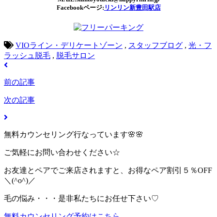
Facebookページ:
リンリン新豊田駅店
VIOライン・デリケートゾーン
,
スタッフブログ
,
光・フ
ラッシュ脱毛
,
脱毛サロン
前の記事
次の記事
無料カウンセリング行なっています🌸🌸
ご気軽にお問い合わせください☆
お友達とペアでご来店されますと、お得なペア割引５％OFF
＼(^o^)／
毛の悩み・・・是非私たちにお任せ下さい♡
無料カウンセリング予約はこちら