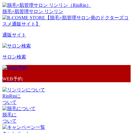
脱毛×肌管理サロン リンリン
通販サイト
サロン検索
WEB予約
RinRinに
ついて
脱毛に
ついて