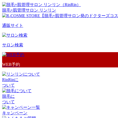
脱毛×肌管理サロン リンリン
通販サイト
サロン検索
WEB予約
RinRinに
ついて
脱毛に
ついて
キャンペーン