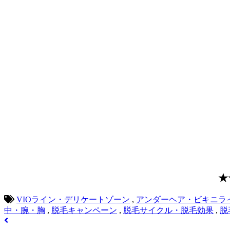
★
VIOライン・デリケートゾーン
,
アンダーヘア・ビキニラ
中・腕・胸
,
脱毛キャンペーン
,
脱毛サイクル・脱毛効果
,
脱