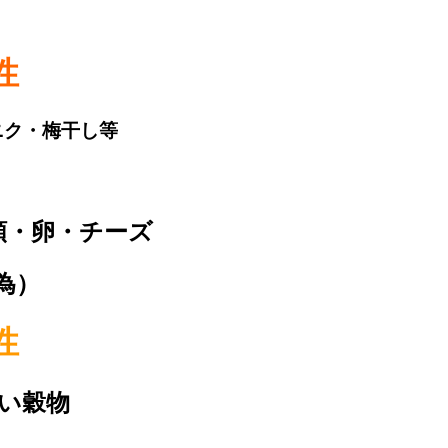
性
ニク・梅干し等
類・卵・チーズ
為）
性
い穀物