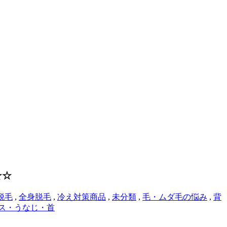
★☆
脱毛
,
全身脱毛
,
冷え対策商品
,
未分類
,
毛・ムダ毛の悩み
,
背
ス・うなじ・首