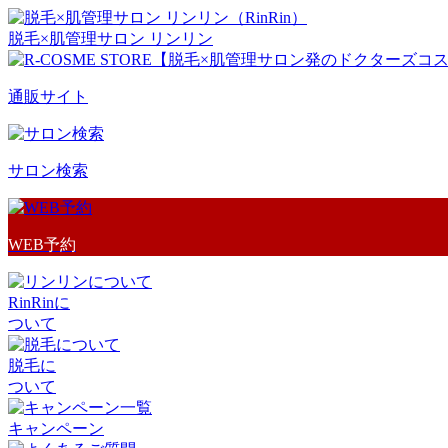
脱毛×肌管理サロン リンリン
通販サイト
サロン検索
WEB予約
RinRinに
ついて
脱毛に
ついて
キャンペーン