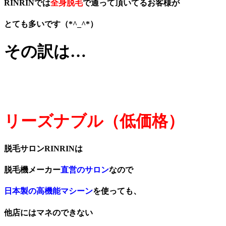
RINRINでは
全身脱毛
で通って頂いてるお客様が
とても多いです（*^_^*）
その訳は…
リーズナブル（低価格）
脱毛サロンRINRINは
脱毛機メーカー
直営のサロン
なので
日本製の高機能マシーン
を使っても、
他店にはマネのできない