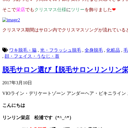
そこで
栄店
でも
クリスマス仕様
に
ツリー
を飾りました
❤
クリスマス期間はサロン内でクリスマスソングが流れている
ワキ脱毛・脇
,
光・フラッシュ脱毛
,
全身脱毛
,
化粧品
,
毛
,
顔・フェイス・うなじ・首
脱毛サロン選び【脱毛サロンリンリン
2017年3月10日
VIOライン・デリケートゾーン
アンダーヘア・ビキニライン
こんにちは
リンリン栄店 松浦です（*^_^*）