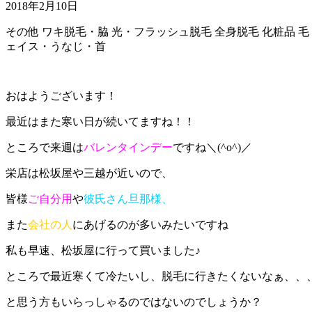
2018年2月10日
その他
ワキ脱毛・脇
光・フラッシュ脱毛
全身脱毛
化粧品
毛
ェイス・うなじ・首
おはようございます！
最近はまた寒い日が続いてますね！！
ところで来週は
バレンタインデー
ですね＼(^o^)／
栄店は松坂屋や三越が近いので、
皆様
ご自分用
や
彼氏さん旦那様、
また
会社の人
にあげるのが多いみたいですね
私も早速、松坂屋に行って買いました♪
ところで最近寒くて冷たいし、脱毛に行きたくないなぁ、、
と思う方もいらっしゃるのではないのでしょうか？