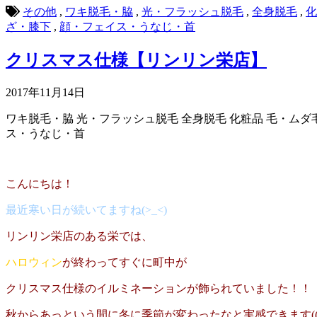
その他
,
ワキ脱毛・脇
,
光・フラッシュ脱毛
,
全身脱毛
,
化
ざ・膝下
,
顔・フェイス・うなじ・首
クリスマス仕様【リンリン栄店】
2017年11月14日
ワキ脱毛・脇
光・フラッシュ脱毛
全身脱毛
化粧品
毛・ムダ
ス・うなじ・首
こんにちは！
最近寒い日が続いてますね(>_<)
リンリン栄店のある栄では、
ハロウィン
が終わってすぐに町中が
クリスマス仕様のイルミネーションが飾られていました！！
秋からあっという間に冬に季節が変わったなと実感できます((+_