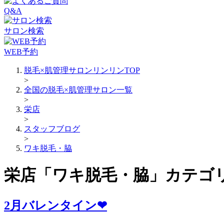
Q&A
サロン検索
WEB予約
脱毛×肌管理サロンリンリンTOP
>
全国の脱毛×肌管理サロン一覧
>
栄店
>
スタッフブログ
>
ワキ脱毛・脇
栄店「ワキ脱毛・脇」カテゴ
2月バレンタイン❤