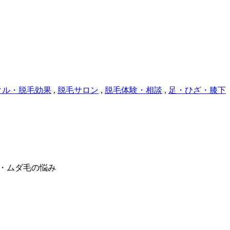
クル・脱毛効果
,
脱毛サロン
,
脱毛体験・相談
,
足・ひざ・膝下
・ムダ毛の悩み