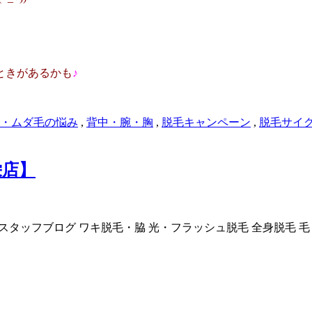
ときがあるかも
♪
・ムダ毛の悩み
,
背中・腕・胸
,
脱毛キャンペーン
,
脱毛サイ
栄店】
スタッフブログ
ワキ脱毛・脇
光・フラッシュ脱毛
全身脱毛
毛