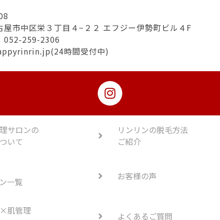
08
古屋市中区栄３丁目４−２２ エフジー伊勢町ビル４F
52-259-2306
appyrinrin.jp(24時間受付中)
理サロンの
リンリンの脱毛方法
ついて
ご紹介
お客様の声
ン一覧
×肌管理
よくあるご質問