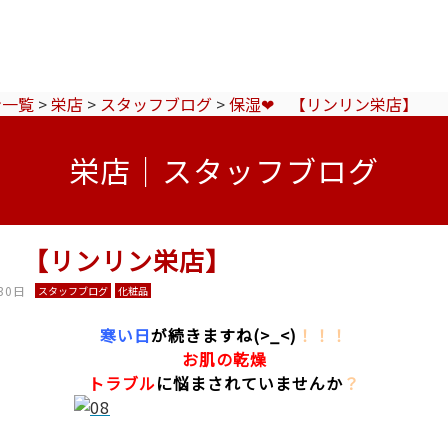
ン一覧
>
栄店
>
スタッフブログ
>
保湿❤ 【リンリン栄店】
栄店｜スタッフブログ
❤ 【リンリン栄店】
30日
スタッフブログ
化粧品
寒い日
が続きますね(>_<)
！！！
お肌の乾燥
トラブル
に悩まされていませんか
？