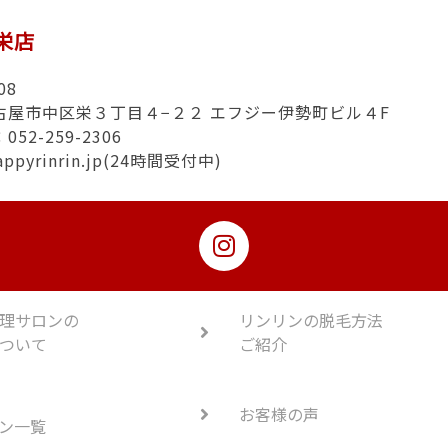
n栄店
08
古屋市中区栄３丁目４−２２ エフジー伊勢町ビル４F
52-259-2306
appyrinrin.jp(24時間受付中)
理サロンの
リンリンの脱毛方法
ついて
ご紹介
お客様の声
ン一覧