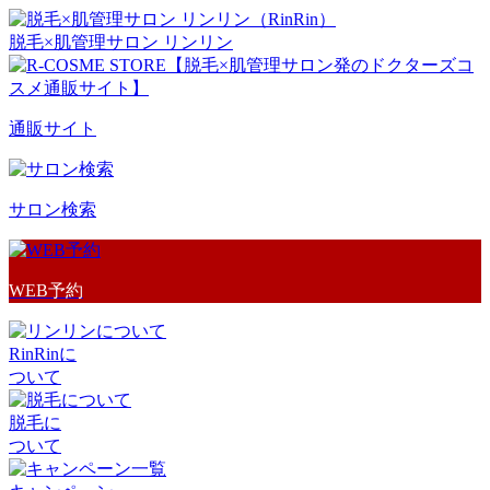
脱毛×肌管理サロン リンリン
通販サイト
サロン検索
WEB予約
RinRinに
ついて
脱毛に
ついて