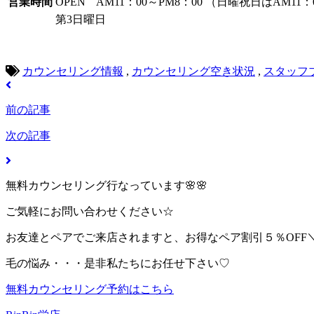
営業時間
OPEN AM11：00～PM8：00 （日曜祝日はAM11：
第3日曜日
カウンセリング情報
,
カウンセリング空き状況
,
スタッフ
前の記事
次の記事
無料カウンセリング行なっています🌸🌸
ご気軽にお問い合わせください☆
お友達とペアでご来店されますと、お得なペア割引５％OFF＼(^
毛の悩み・・・是非私たちにお任せ下さい♡
無料カウンセリング予約はこちら