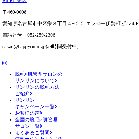
RinRin栄店
〒460-0008
愛知県名古屋市中区栄３丁目４−２２ エフジー伊勢町ビル４F
電話番号：052-259-2306
sakae@happyrinrin.jp(24時間受付中)
脱毛×肌管理サロンの
リンリンについて
リンリンの脱毛方法
ご紹介
リンリン
キャンペーン一覧
お客様の声
全国の脱毛×肌管理
サロン一覧
よくあるご質問