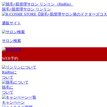
脱毛×肌管理サロン リンリン
通販サイト
サロン検索
WEB予約
RinRinに
ついて
脱毛に
ついて
キャンペーン