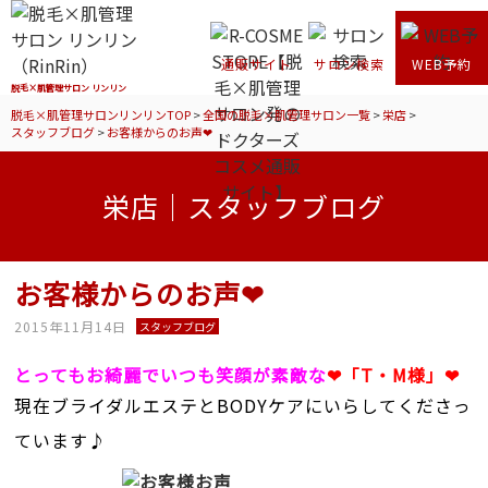
通販サイト
サロン検索
WEB予約
脱毛×肌管理サロン リンリン
脱毛×肌管理サロンリンリンTOP
>
全国の脱毛×肌管理サロン一覧
>
栄店
>
スタッフブログ
>
お客様からのお声❤
栄店｜スタッフブログ
お客様からのお声❤
2015年11月14日
スタッフブログ
とってもお綺麗でいつも笑顔が素敵な
❤「T・M様」❤
現在ブライダルエステとBODYケアにいらしてくださっ
ています♪