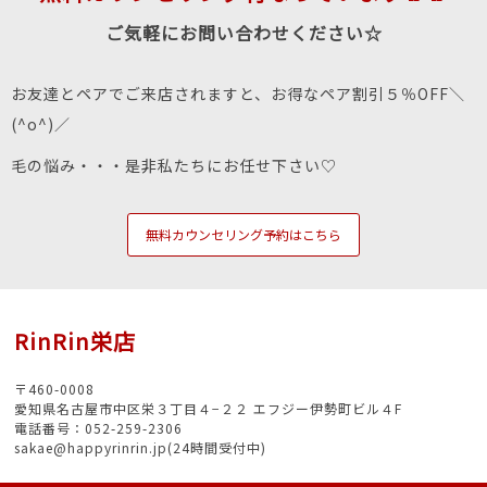
ご気軽にお問い合わせください☆
お友達とペアでご来店されますと、お得なペア割引５％OFF＼
(^o^)／
毛の悩み・・・是非私たちにお任せ下さい♡
無料カウンセリング予約はこちら
RinRin栄店
〒460-0008
愛知県名古屋市中区栄３丁目４−２２ エフジー伊勢町ビル４F
電話番号：052-259-2306
sakae@happyrinrin.jp(24時間受付中)