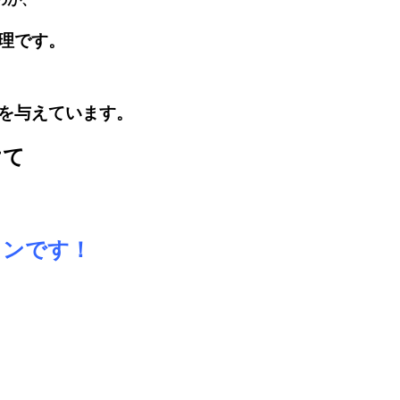
理
です。
を与えています。
けて
インです！