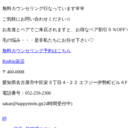
無料カウンセリング行なっています🌸🌸
ご気軽にお問い合わせください☆
お友達とペアでご来店されますと、お得なペア割引５％OFF＼(^
毛の悩み・・・是非私たちにお任せ下さい♡
無料カウンセリング予約はこちら
RinRin栄店
〒460-0008
愛知県名古屋市中区栄３丁目４−２２ エフジー伊勢町ビル４F
電話番号：052-259-2306
sakae@happyrinrin.jp(24時間受付中)