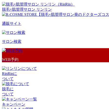
脱毛×肌管理サロン リンリン
通販サイト
サロン検索
WEB予約
RinRinに
ついて
脱毛に
ついて
キャンペーン