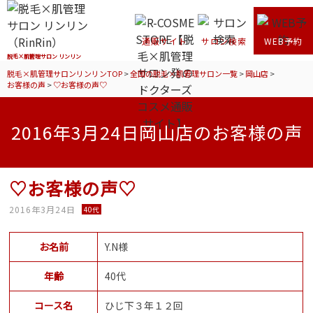
通販サイト
サロン検索
WEB予約
脱毛×肌管理サロン リンリン
脱毛×肌管理サロンリンリンTOP
>
全国の脱毛×肌管理サロン一覧
>
岡山店
>
お客様の声
>
♡お客様の声♡
2016年3月24日岡山店のお客様の声
♡お客様の声♡
2016年3月24日
40代
お名前
Y.N様
年齢
40代
コース名
ひじ下３年１２回