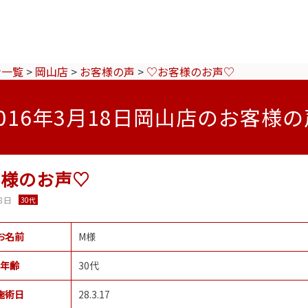
ン一覧
>
岡山店
>
お客様の声
>
♡お客様のお声♡
2016年3月18日岡山店のお客様の
客様のお声♡
8日
30代
お名前
M様
年齢
30代
施術日
28.3.17