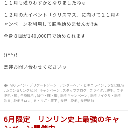
１１月も残りわずかとなりましたね☺
１２月の大イベント「クリスマス」に向けて１１月キ
ャンペーンを利用して脱毛始めませんか❓🎄
全身８回が140,000円で始められます
!(^^)!
是非お問い合わせください☺
VIOライン・デリケートゾーン
,
アンダーヘア・ビキニライン
,
うなじ脱毛
,
カウンセリング状況
,
キャンペーン
,
スタッフブログ
,
ブライダル脱毛
,
ワキ
脱毛・脇
,
全身脱毛
,
背中・腕・胸
,
脱毛キャンペーン
,
脱毛サイクル・脱毛
効果
,
脱毛サロン
,
足・ひざ・膝下
,
長野 脱毛
,
長野駅前
6月限定 リンリン史上最強のキャ
ンペーン開催中