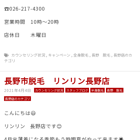
☎️026-217-4300
営業時間 10時〜20時
店休日 木曜日
カウンセリング状況
,
キャンペーン
,
全身脱毛
,
長野 脱毛
,
長野店のカ
テゴリ
長野市脱毛 リンリン長野店
2021年4月4日
カウンセリング状況
スタッフブログ
全身脱毛
長野 脱毛
長野店のカテゴリ
こんにちは😃
リンリン 長野店です😊
4月🌸薄着になる季節もう時期夏がやって来ます☀️