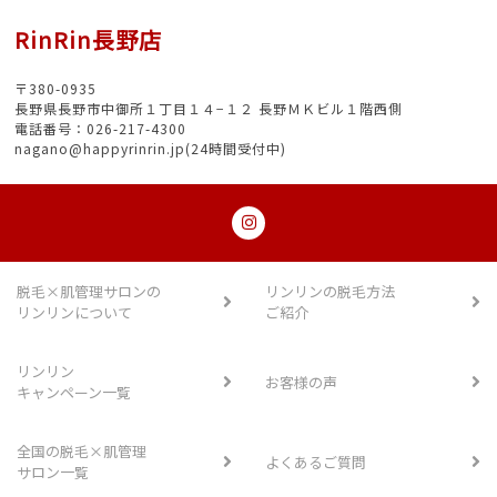
RinRin長野店
〒380-0935
長野県長野市中御所１丁目１４−１２ 長野ＭＫビル１階西側
電話番号：026-217-4300
nagano@happyrinrin.jp(24時間受付中)
脱毛×肌管理サロンの
リンリンの脱毛方法
リンリンについて
ご紹介
リンリン
お客様の声
キャンペーン一覧
全国の脱毛×肌管理
よくあるご質問
サロン一覧