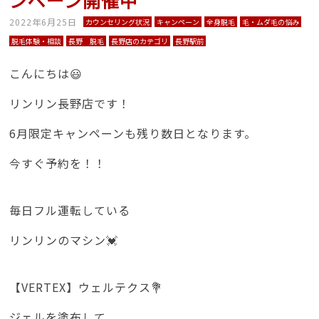
2022年6月25日
カウンセリング状況
キャンペーン
全身脱毛
毛・ムダ毛の悩み
脱毛体験・相談
長野 脱毛
長野店のカテゴリ
長野駅前
こんにちは😃
リンリン長野店です！
6月限定キャンペーンも残り数日となります。
今すぐ予約を！！
毎日フル運転している
リンリンのマシン💓
【VERTEX】ウェルテクス💐
ジェルを塗布して