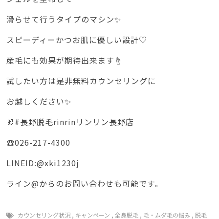
滑らせて行うタイプのマシン✨
スピーディーかつお肌に優しい設計♡
産毛にも効果が期待出来ます☝️
試したい方は是非無料カウンセリングに
お越しください✨
🐰#長野脱毛rinrinリンリン長野店
☎️026-217-4300
LINEID:@xki1230j
ライン@からのお問い合わせも可能です。
カウンセリング状況
,
キャンペーン
,
全身脱毛
,
毛・ムダ毛の悩み
,
脱毛