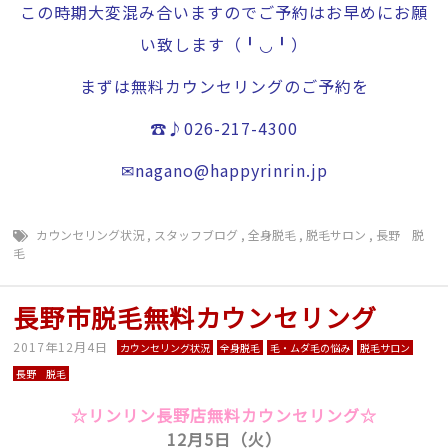
この時期大変混み合いますのでご予約はお早めにお願
い致します（╹◡╹）
まずは無料カウンセリングのご予約を
☎♪026-217-4300
✉nagano@happyrinrin.jp
カウンセリング状況
,
スタッフブログ
,
全身脱毛
,
脱毛サロン
,
長野 脱
毛
長野市脱毛無料カウンセリング
2017年12月4日
カウンセリング状況
全身脱毛
毛・ムダ毛の悩み
脱毛サロン
長野 脱毛
☆リンリン長野店無料カウンセリング☆
12月5日（火）