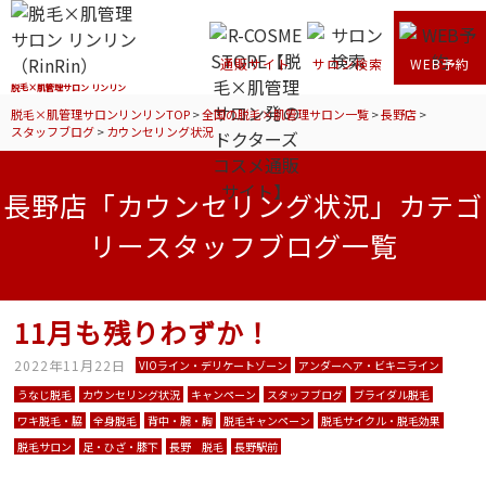
通販サイト
サロン検索
WEB予約
脱毛×肌管理サロン リンリン
脱毛×肌管理サロンリンリンTOP
>
全国の脱毛×肌管理サロン一覧
>
長野店
>
スタッフブログ
>
カウンセリング状況
長野店「カウンセリング状況」カテゴ
リースタッフブログ一覧
11月も残りわずか！
2022年11月22日
VIOライン・デリケートゾーン
アンダーヘア・ビキニライン
うなじ脱毛
カウンセリング状況
キャンペーン
スタッフブログ
ブライダル脱毛
ワキ脱毛・脇
全身脱毛
背中・腕・胸
脱毛キャンペーン
脱毛サイクル・脱毛効果
脱毛サロン
足・ひざ・膝下
長野 脱毛
長野駅前